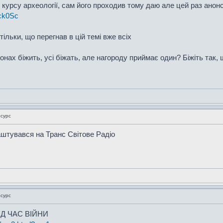
курсу археології, сам його проходив тому даю але цей раз анонс
ck0Sc
ільки, що перегнав в цій темі вже всіх
егонах біжить, усі біжать, але нагороду приймає один? Біжіть так
есурс
штувався на Транс Світове Радіо
есурс
Д ЧАС ВІЙНИ