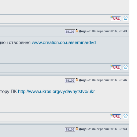
Додано:
04 вересня 2016, 23:43
48105
цію і створення
www.creation.co.ua/seminardvd
Додано:
04 вересня 2016, 23:46
48106
нітору ПК
http://www.ukrbs.org/vydavnytstvo/ukr
Додано:
04 вересня 2016, 23:53
48107