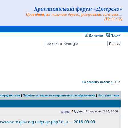
Християнський форум «Джерело»
Праведний, як пальмове дерево, розпустить гіллє своє...
(Пс.92:12)
Допомога
Пошук
На сторінку
Поперед.
1
,
2
опередня тема
|
Перейти до першого непрочитаного повідомлення
|
Наступна тема
Додано:
04 вересня 2016, 23:39
48104
p://www.origins.org.ua/page.php?id_s ... 2016-09-03