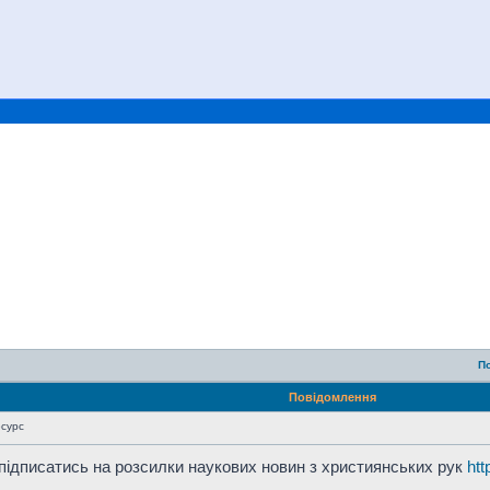
П
Повідомлення
есурс
 підписатись на розсилки наукових новин з християнських рук
htt