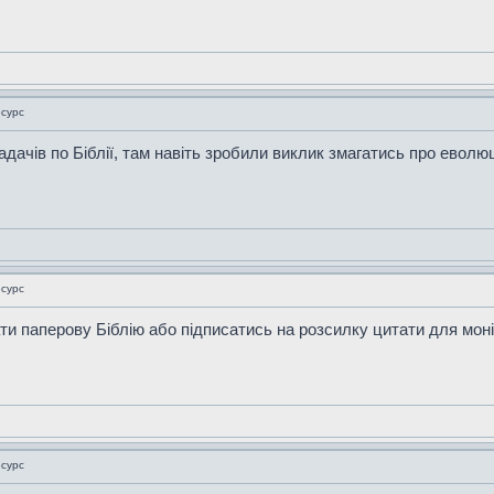
есурс
ладачів по Біблії, там навіть зробили виклик змагатись про еволю
есурс
ати паперову Біблію або підписатись на розсилку цитати для мо
есурс