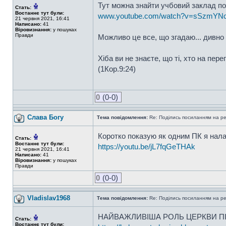
Тут можна знайти учбовий заклад по 
Стать:
Востаннє тут були:
www.youtube.com/watch?v=sSzmYN
21 червня 2021, 16:41
Написано:
41
Віровизнання:
у пошуках
Правди
Можливо це все, що згадаю... дивно т
Хіба ви не знаєте, що ті, хто на пер
(1Кор.9:24)
0
(0-0)
Слава Богу
Тема повідомлення:
Re: Поділись посиланням на р
Коротко показую як одним ПК я нала
Стать:
Востаннє тут були:
https://youtu.be/jL7fqGeTHAk
21 червня 2021, 16:41
Написано:
41
Віровизнання:
у пошуках
Правди
0
(0-0)
Vladislav1968
Тема повідомлення:
Re: Поділись посиланням на р
НАЙВАЖЛИВІША РОЛЬ ЦЕРКВИ ПІ
Стать:
Востаннє тут були: