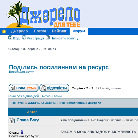
Джерело
Поезія
Рейтинг
Форум
Вхід
Реєстрація
Написати admin`у
Сьогодні: 07 серпня 2026, 06:54
Поділись посиланням на ресурс
Версія для друку
Сторінка
2
з
2
[ 21 повідомлень ]
Теми без відповідей
|
Активні теми
Початок
»
ДЖЕРЕЛО ЗЕМНЕ
»
Інші християнські джерела
Автор
Слава Богу
Тема повідомлення:
Re: Поділись посиланням на р
Також з моїх закладок є можливість
Стать:
Востаннє тут були: