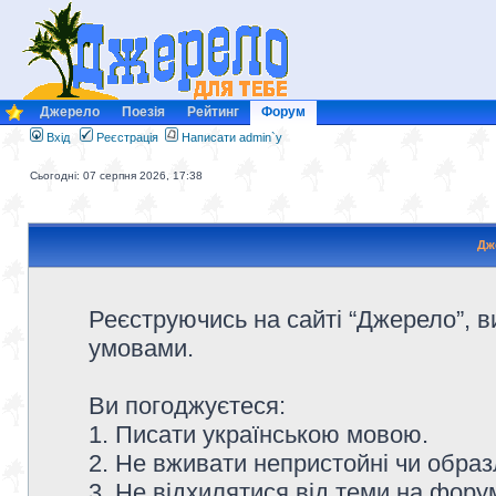
Джерело
Поезія
Рейтинг
Форум
Вхід
Реєстрація
Написати admin`у
Сьогодні: 07 серпня 2026, 17:38
Дж
Реєструючись на сайті “Джерело”, в
умовами.
Ви погоджуєтеся:
1. Писати українською мовою.
2. Не вживати непристойні чи образ
3. Не відхилятися від теми на форум