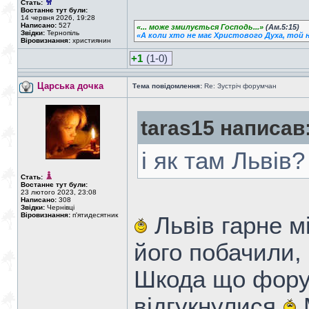
Стать:
Востаннє тут були:
14 червня 2026, 19:28
Написано:
527
«... може змилується Господь...»
(Ам.5:15)
Звідки:
Тернопіль
«А коли хто не має Христового Духа, той н
Віровизнання:
християнин
+1
(1-0)
Царська дочка
Тема повідомлення:
Re: Зустріч форумчан
taras15 написав
і як там Львів
Стать:
Востаннє тут були:
23 лютого 2023, 23:08
Написано:
308
Звідки:
Чернівці
Віровизнання:
п'ятидесятник
Львів гарне м
його побачили, 
Шкода що фору
відгукнулися
М