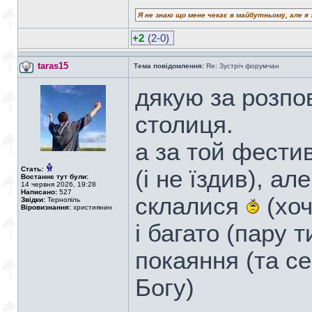
Я не знаю що мене чекає в майбутньому, але я 
+2
(2-0)
taras15
Тема повідомлення:
Re: Зустріч форумчан
дякую за розпов
столиця.
а за той фестив
Стать:
(і не їздив), а
Востаннє тут були:
14 червня 2026, 19:28
Написано:
527
склалися
(хоч
Звідки:
Тернопіль
Віровизнання:
християнин
і багато (пару
покаяння (та се
Богу)