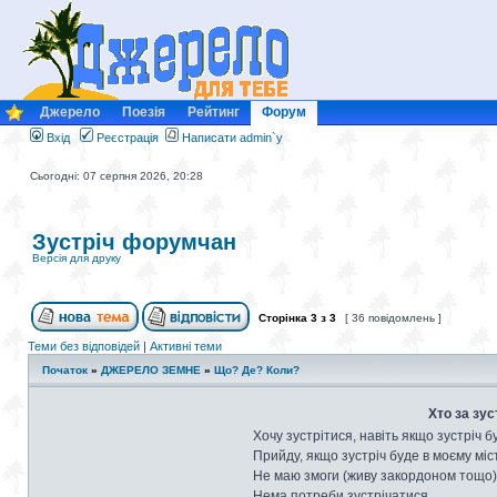
Джерело
Поезія
Рейтинг
Форум
Вхід
Реєстрація
Написати admin`у
Сьогодні: 07 серпня 2026, 20:28
Зустріч форумчан
Версія для друку
Сторінка
3
з
3
[ 36 повідомлень ]
Теми без відповідей
|
Активні теми
Початок
»
ДЖЕРЕЛО ЗЕМНЕ
»
Що? Де? Коли?
Хто за зус
Хочу зустрітися, навіть якщо зустріч б
Прийду, якщо зустріч буде в моєму міст
Не маю змоги (живу закордоном тощо)
Нема потреби зустрічатися