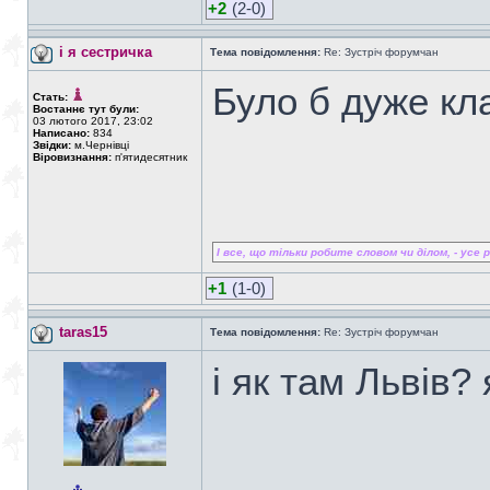
+2
(2-0)
і я сестричка
Тема повідомлення:
Re: Зустріч форумчан
Було б дуже к
Стать:
Востаннє тут були:
03 лютого 2017, 23:02
Написано:
834
Звідки:
м.Чернівці
Віровизнання:
п'ятидесятник
І все, що тільки робите словом чи ділом, - усе ро
+1
(1-0)
taras15
Тема повідомлення:
Re: Зустріч форумчан
і як там Львів