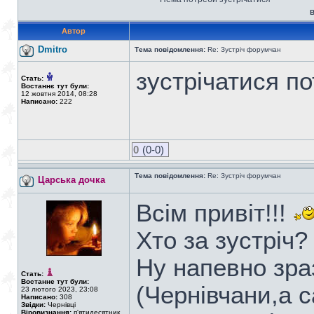
В
Автор
Dmitro
Тема повідомлення:
Re: Зустріч форумчан
зустрічатися по
Стать:
Востаннє тут були:
12 жовтня 2014, 08:28
Написано:
222
0
(0-0)
Тема повідомлення:
Re: Зустріч форумчан
Царська дочка
Всім привіт!!!
Хто за зустріч?
Ну напевно зра
Стать:
Востаннє тут були:
(Чернівчани,а 
23 лютого 2023, 23:08
Написано:
308
Звідки:
Чернівці
Віровизнання:
п'ятидесятник