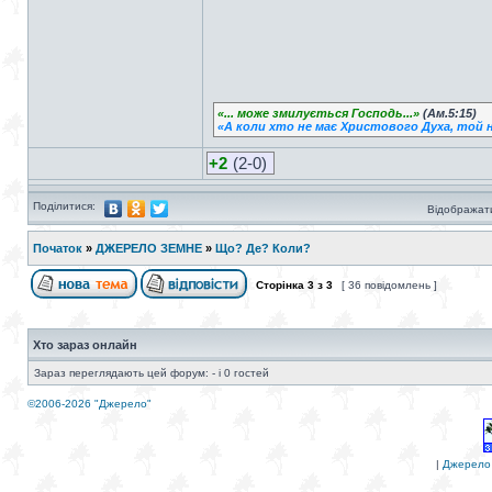
«... може змилується Господь...»
(Ам.5:15)
«А коли хто не має Христового Духа, той н
+2
(2-0)
Поділитися:
Відображати
Початок
»
ДЖЕРЕЛО ЗЕМНЕ
»
Що? Де? Коли?
Сторінка
3
з
3
[ 36 повідомлень ]
Хто зараз онлайн
Зараз переглядають цей форум: - і 0 гостей
©2006-2026 "Джерело"
|
Джерело