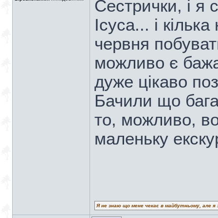
Сестрички, і я
Ісуса... і кільк
червня побуват
можливо є бажа
дуже цікаво по
Бачили що бага
то, можливо, в
маленьку екску
Я не знаю що мене чекає в майбутньому, але я 