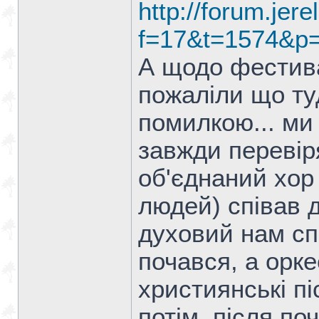
http://forum.jere
f=17&t=1574&p
А щодо фестив
пожаліли що туд
помилкою... ми
завжди перевіря
об'єднаний хор
людей) співав д
духовий нам сп
почався, а орке
християнські пі
потім, після по