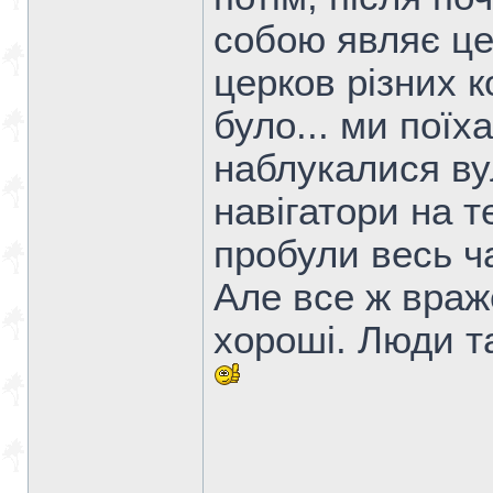
собою являє це
церков різних к
було... ми поїх
наблукалися в
навігатори на т
пробули весь ч
Але все ж враж
хороші. Люди та