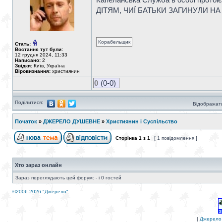
ДІТЯМ, ЧИЇ БАТЬКИ ЗАГИНУЛИ НА 
Корабельщик
Стать:
Востаннє тут були:
12 грудня 2024, 11:33
Написано:
2
Звідки:
Київ, Україна
Віровизнання:
християнин
0
(0-0)
Поділитися:
Відображати
Початок
»
ДЖЕРЕЛО ДУШЕВНЕ
»
Християнин і Суспільство
Сторінка
1
з
1
[ 1 повідомлення ]
Хто зараз онлайн
Зараз переглядають цей форум: - і 0 гостей
©2006-2026 "Джерело"
|
Джерело