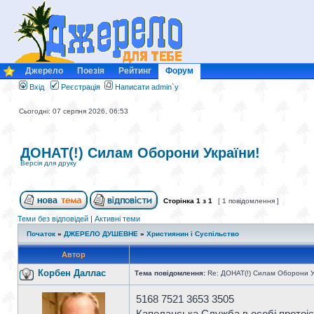
Джерело
Поезія
Рейтинг
Форум
Вхід
Реєстрація
Написати admin`у
Сьогодні: 07 серпня 2026, 06:53
ДОНАТ(!) Силам Оборони України!
Версія для друку
Сторінка
1
з
1
[ 1 повідомлення ]
Теми без відповідей
|
Активні теми
Початок
»
ДЖЕРЕЛО ДУШЕВНЕ
»
Християнин і Суспільство
Автор
Корбен Даллас
Тема повідомлення:
Re: ДОНАТ(!) Силам Оборони У
5168 7521 3653 3505
Капеланська Служба в особі прот