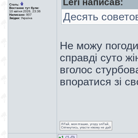
Leri написав:
Стать:
Востаннє тут були:
10 квітня 2026, 23:36
Десять совето
Написано:
907
Звідки:
Україна
Не можу погоди
справді суто ж
вголос стурбова
впоратися зі с
ЛіТай, моя пташко, угору зліТай,
Спіткнутись, упасти нікому не дай
+1
(1-0)