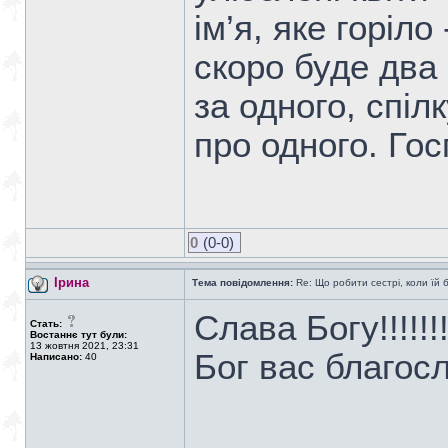
ім’я, яке горіло 
скоро буде два
за одного, спіл
про одного. Го
0
(0-0)
Ірина
Тема повідомлення:
Re: Що робити сестрі, коли їй 
Слава Богу!!!!!!
Стать:
Востаннє тут були:
13 жовтня 2021, 23:31
Бог вас благосл
Написано:
40