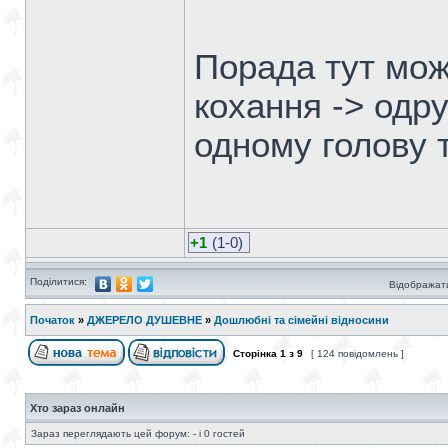
Порада тут мож
кохання -> одр
одному голову 
+1
(1-0)
Поділитися:
Відображати
Початок
»
ДЖЕРЕЛО ДУШЕВНЕ
»
Дошлюбні та сімейні відносини
Сторінка
1
з
9
[ 124 повідомлень ]
Хто зараз онлайн
Зараз переглядають цей форум: - і 0 гостей