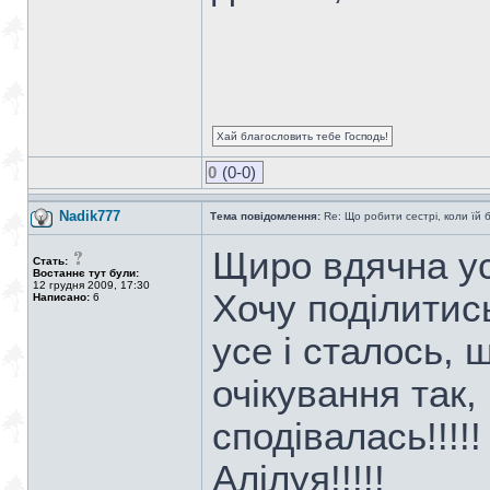
Хай благословить тебе Господь!
0
(0-0)
Nadik777
Тема повідомлення:
Re: Що робити сестрі, коли їй 
Щиро вдячна усім
Стать:
Востаннє тут були:
12 грудня 2009, 17:30
Хочу поділитис
Написано:
6
усе і сталось, 
очікування так, 
сподівалась!!!!
Алілуя!!!!!