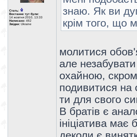
знаю. Як ви ду
Стать:
Востаннє тут були:
14 жовтня 2010, 13:33
крім того, що 
Написано:
462
Звідки:
Ukraine
молитися обов'
але незабувати
охайною, скром
подивитися на с
ти для свого си
В братів є ана
ініціатива має 
деколи є винят