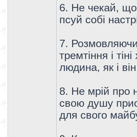
6. Не чекай, що
псуй собі настр
7. Розмовляючи
тремтіння і тін
людина, як і він
8. Не мрій про 
свою душу прис
для свого майб