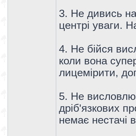
3. Не дивись на
центрі уваги. Н
4. Не бійся вис
коли вона супе
лицемірити, до
5. Не висловлю
дріб'язкових п
немає нестачі в