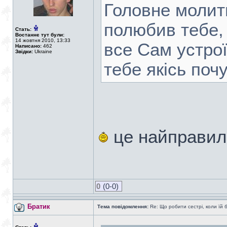
Головне молити
полюбив тебе, 
Стать:
Востаннє тут були:
14 жовтня 2010, 13:33
все Сам устроїв
Написано:
462
Звідки:
Ukraine
тебе якісь почу
це найправил
0
(0-0)
Братик
Тема повідомлення:
Re: Що робити сестрі, коли їй 