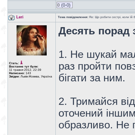
0
(0-0)
Leri
Тема повідомлення:
Re: Що робити сестрі, коли їй 
Десять порад 
1. Не шукай ма
раз пройти повз
Стать:
Востаннє тут були:
11 травня 2012, 22:39
Написано:
143
бігати за ним.
Звідки:
Львів-Жовква, Україна
2. Тримайся від
оточений іншим
образливо. Не п