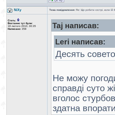
NiXy
Тема повідомлення:
Re: Що робити сестрі, коли їй 
Стать:
Taj написав:
Востаннє тут були:
18 лютого 2010, 00:35
Написано:
358
Leri написав:
Десять совет
Не можу погод
справді суто ж
вголос стурбов
здатна впорати