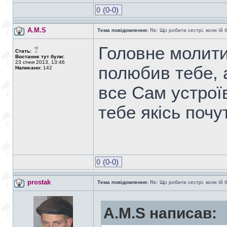
0
(0-0)
A.M.S
Тема повідомлення:
Re: Що робити сестрі, коли їй 
Головне молити
Стать:
Востаннє тут були:
23 січня 2013, 13:46
полюбив тебе, 
Написано:
142
все Сам устроїв
тебе якісь почу
0
(0-0)
prostak
Тема повідомлення:
Re: Що робити сестрі, коли їй 
A.M.S написав: