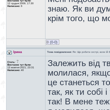
Востаннє тут були:
12 грудня 2009, 17:30
знаю. Як ви ду
Написано:
6
крім того, що 
0
(0-0)
Ірина
Тема повідомлення:
Re: Що робити сестрі, коли їй 
Залежить від тв
Стать:
Востаннє тут були:
13 жовтня 2021, 23:31
молилася, якщо
Написано:
40
це станеться тод
так, як ти собі 
так! В мене теж