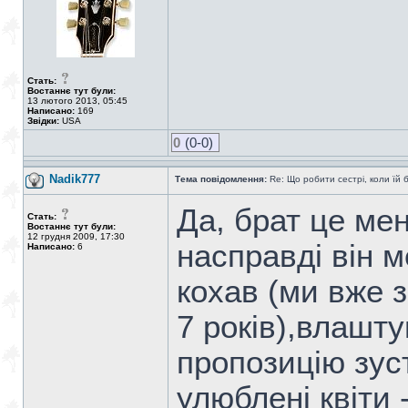
Стать:
Востаннє тут були:
13 лютого 2013, 05:45
Написано:
169
Звідки:
USA
0
(0-0)
Nadik777
Тема повідомлення:
Re: Що робити сестрі, коли їй 
Да, брат це мен
Стать:
Востаннє тут були:
12 грудня 2009, 17:30
насправді він 
Написано:
6
кохав (ми вже 
7 років),влашт
пропозицію зус
улюблені квіти -