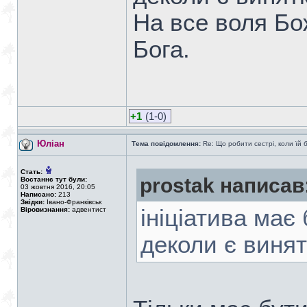
На все воля Бож
Бога.
+1
(1-0)
Юліан
Тема повідомлення:
Re: Що робити сестрі, коли їй 
Стать:
prostak написав
Востаннє тут були:
03 жовтня 2016, 20:05
Написано:
213
Звідки:
Івано-Франківськ
ініціатива має
Віровизнання:
адвентист
деколи є винят