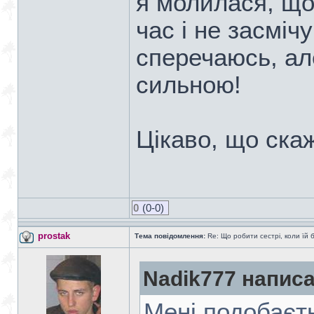
я молилася, що
час і не засміч
сперечаюсь, ал
сильною!
Цікаво, що ска
0
(0-0)
prostak
Тема повідомлення:
Re: Що робити сестрі, коли їй 
Nadik777 написа
Мені подобаєть