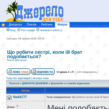
Джерело
Поезія
Рейтинг
Форум
Вхід
Реєстрація
Написати admin`у
Сьогодні: 08 серпня 2026, 03:53
Що робити сестрі, коли їй брат
подобається?
Версія для друку
Сторінка
1
з
9
[ 124 повідомлень ]
Теми без відповідей
|
Активні теми
Початок
»
ДЖЕРЕЛО ДУШЕВНЕ
»
Дошлюбні та сімейні відносини
Автор
Nadik777
Тема повідомлення:
Що робити сестрі, коли їй бра
Мені подобаєтьс
Стать: