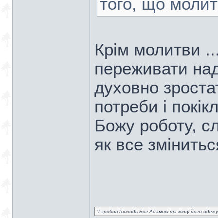
того, що моли
Крім молитви ..
переживати над
духовно зроста
потреби і покі
Божу роботу, с
як все зміниться
"І зробив Господь Бог Адамові та жінці його одежу 