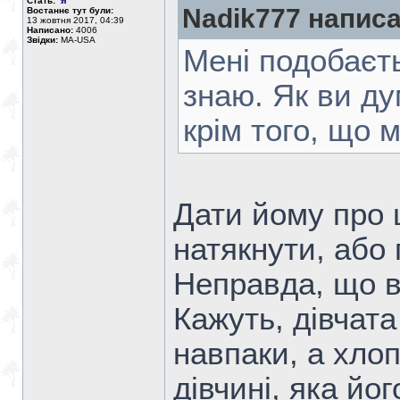
Стать:
Nadik777 написа
Востаннє тут були:
13 жовтня 2017, 04:39
Написано:
4006
Звідки:
MA-USA
Мені подобаєть
знаю. Як ви ду
крім того, що 
Дати йому про ц
натякнути, або
Неправда, що в
Кажуть, дівчата
навпаки, а хло
дівчині, яка йо