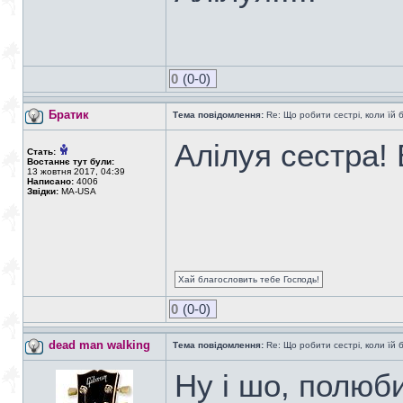
0
(0-0)
Братик
Тема повідомлення:
Re: Що робити сестрі, коли їй 
Алілуя сестра!
Стать:
Востаннє тут були:
13 жовтня 2017, 04:39
Написано:
4006
Звідки:
MA-USA
Хай благословить тебе Господь!
0
(0-0)
dead man walking
Тема повідомлення:
Re: Що робити сестрі, коли їй 
Ну і шо, полюб