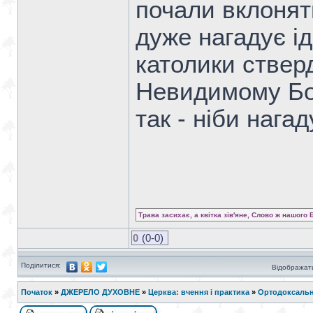
почали вклонят
дуже нагадує ід
католики ствер
Невидимому Богу
так - ніби нага
Трава засихає, а квітка зів'яне, Слово ж нашого 
0
(0-0)
Поділитися:
Відображати
Початок
»
ДЖЕРЕЛО ДУХОВНЕ
»
Церква: вчення і практика
»
Ортодоксальн