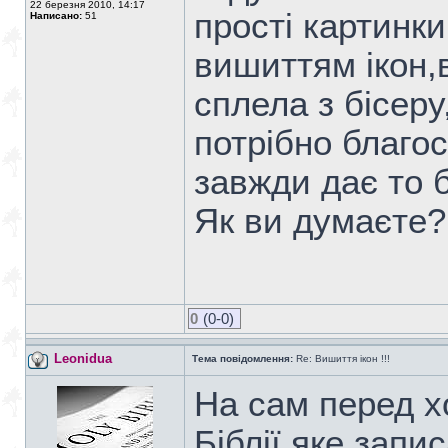
22 березня 2010, 14:17
прості картинк
Написано:
51
вишиттям ікон,
сплела з бісеру
потрібно благо
завжди дає то 
Як ви думаєте?
0
(0-0)
Leonidua
Тема повідомлення:
Re: Вишиття ікон !!!
На сам перед х
Біблії яке запи