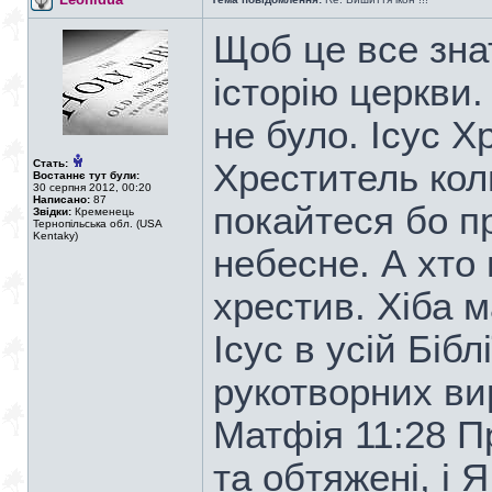
Щоб це все зна
історію церкви.
не було. Ісус Х
Стать:
Хреститель кол
Востаннє тут були:
30 серпня 2012, 00:20
Написано:
87
покайтеся бо п
Звідки:
Кременець
Тернопільська обл. (USA
Kentaky)
небесне. А хто 
хрестив. Хіба 
Ісус в усій Біб
рукотворних вир
Матфія 11:28 П
та обтяжені, і 