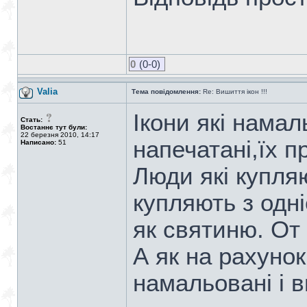
0
(0-0)
Valia
Тема повідомлення:
Re: Вишиття ікон !!!
Ікони які намал
Стать:
Востаннє тут були:
22 березня 2010, 14:17
напечатані,їх п
Написано:
51
Люди які купляю
купляють з одн
як святиню. От
А як на рахунок 
намальовані і виши