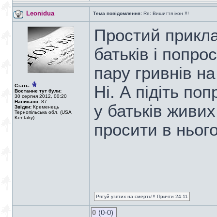
Leonidua
Тема повідомлення:
Re: Вишиття ікон !!!
Простий прикл
батьків і попро
пару гривнів на
Стать:
Ні. А підіть по
Востаннє тут були:
30 серпня 2012, 00:20
Написано:
87
у батьків живих
Звідки:
Кременець
Тернопільська обл. (USA
Kentaky)
просити в нього
Рятуй узятих на смерть!!! Причти 24:11
0
(0-0)