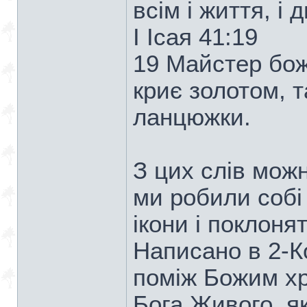
всім і життя, і 
І Ісая 41:19
19 Майстер бож
криє золотом, т
ланцюжки.
З цих слів мож
ми робили собі
ікони і поклоня
Написано в 2-К
поміж Божим хр
Бога Живого, я