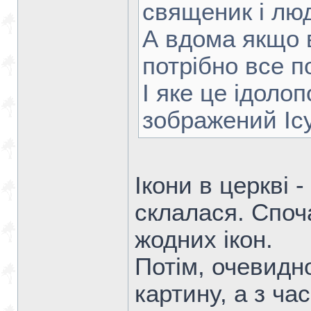
священик і лю
А вдома якщо в
потрібно все п
І яке це ідоло
зображений Іс
Ікони в церкві 
склалася. Споч
жодних ікон.
Потім, очевидн
картину, а з ча