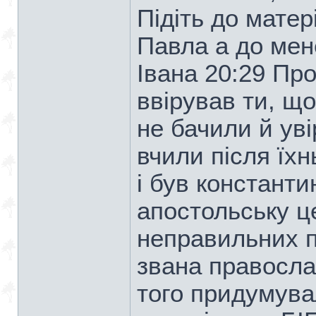
Підіть до матер
Павла а до мен
Івана 20:29 Про
ввірував ти, щ
не бачили й уві
вчили після їх
і був константи
апостольську це
неправильних по
звана правосла
того придумувал