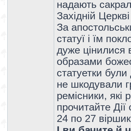
надають сакрал
Західній Церкві
За апостольськ
статуї і їм пок
дуже цінилися в
образами божес
статуетки були
не шкодували гр
ремісники, які 
прочитайте Дії 
24 по 27 віршик
І ви бачите й 