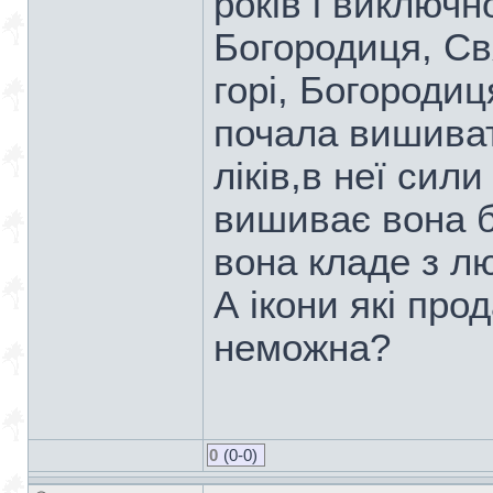
років і виключн
Богородиця, Св
горі, Богородиц
почала вишиват
ліків,в неї сил
вишиває вона б
вона кладе з л
А ікони які про
неможна?
0
(0-0)