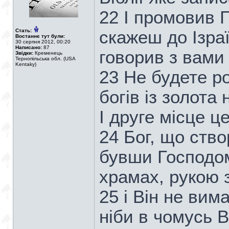
22 І промовив 
Стать:
скажеш до Ізра
Востаннє тут були:
30 серпня 2012, 00:20
Написано:
87
говорив з вами 
Звідки:
Кременець
Тернопільська обл. (USA
Kentaky)
23 Не будете ро
богів із золота
І друге місце ц
24 Бог, що ство
бувши Господом
храмах, рукою 
25 і Він не вим
ніби в чомусь В