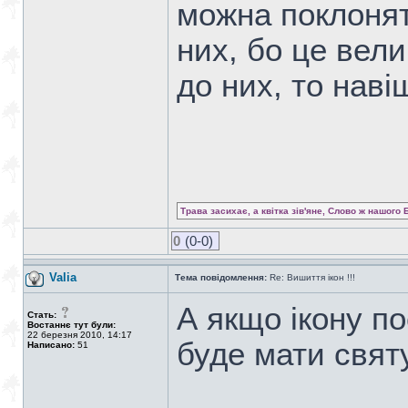
можна поклонят
них, бо це вели
до них, то нав
Трава засихає, а квітка зів'яне, Слово ж нашого 
0
(0-0)
Valia
Тема повідомлення:
Re: Вишиття ікон !!!
А якщо ікону по
Стать:
Востаннє тут були:
22 березня 2010, 14:17
буде мати свят
Написано:
51