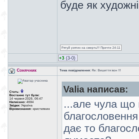
буде як художні
Рятуй узятих на смерть!!! Причти 24:11
+3
(3-0)
Сонячник
Тема повідомлення:
Re: Вишиття ікон !!!
Valia написав:
Стать:
Востаннє тут були:
14 червня 2026, 06:47
...але чула що
Написано:
4694
Звідки:
Україна
Віровизнання:
християнин
благословення 
дає то благосл