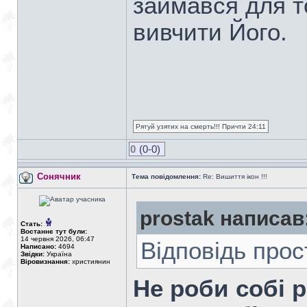
займався для т
вивчити Його.
Рятуй узятих на смерть!!! Причти 24:11
0
(0-0)
Сонячник
Тема повідомлення:
Re: Вишиття ікон !!!
prostak написав
Стать:
Востаннє тут були:
14 червня 2026, 06:47
Відповідь прос
Написано:
4694
Звідки:
Україна
Віровизнання:
християнин
Не роби собі р