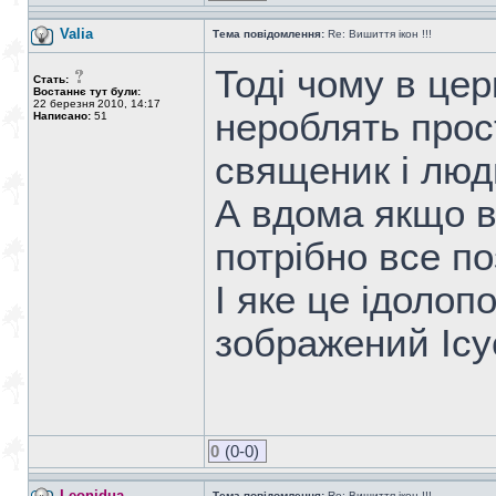
Valia
Тема повідомлення:
Re: Вишиття ікон !!!
Тоді чому в цер
Стать:
Востаннє тут були:
22 березня 2010, 14:17
нероблять прос
Написано:
51
священик і люд
А вдома якщо ви
потрібно все по
І яке це ідолоп
зображений Іс
0
(0-0)
Leonidua
Тема повідомлення:
Re: Вишиття ікон !!!