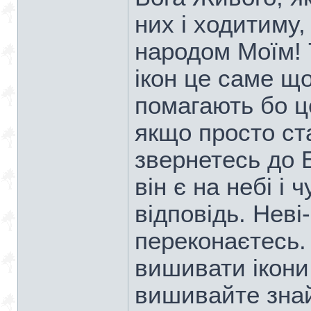
них і ходитиму,
народом Моїм! 
ікон це саме що
помагають бо ц
якщо просто ста
звернетесь до Б
він є на небі і 
відповідь. Неві
переконаєтесь.
вишивати ікони 
вишивайте знай