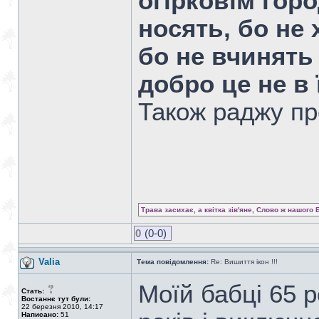
огірковім город
носять, бо не 
бо не вчинять 
добро це не в 
Також раджу пр
Трава засихає, а квітка зів'яне, Слово ж нашого 
0
(0-0)
Valia
Тема повідомлення:
Re: Вишиття ікон !!!
Моїй бабці 65 
Стать:
Востаннє тут були:
22 березня 2010, 14:17
Написано:
51