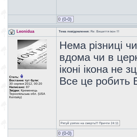
0
(0-0)
Leonidua
Тема повідомлення:
Re: Вишиття ікон !!!
Нема різниці ч
вдома чи в цер
іконі ікона не з
Стать:
Все це робить 
Востаннє тут були:
30 серпня 2012, 00:20
Написано:
87
Звідки:
Кременець
Тернопільська обл. (USA
Kentaky)
Рятуй узятих на смерть!!! Причти 24:11
0
(0-0)