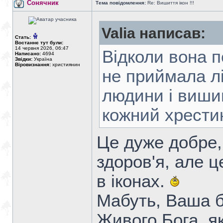
Сонячник
Тема повідомлення:
Re: Вишиття ікон !!!
Valia написав:
Стать:
Востаннє тут були:
14 червня 2026, 06:47
Відколи вона 
Написано:
4694
Звідки:
Україна
Віровизнання:
християнин
не приймала лі
людини і вишив
кожний хрестик
Це дуже добре,
здоров'я, але ц
в іконах.
Мабуть, Ваша б
Живого Бога, як