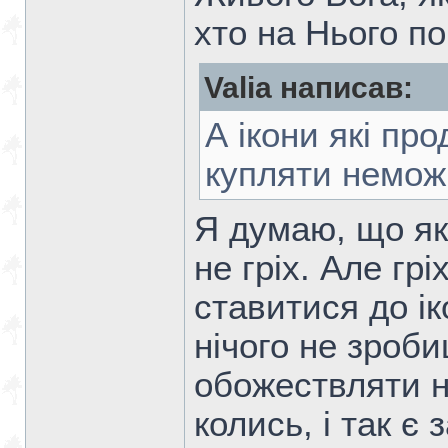
хто на Нього п
Valia написав:
А ікони які пр
купляти немож
Я думаю, що як
не гріх. Але гр
ставитися до ік
нічого не зроб
обожествляти н
колись, і так є