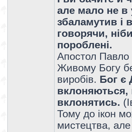
але мало не в 
збаламутив і 
говорячи, ніби
пороблені.
Апостол Павло 
Живому Богу б
виробів.
Бог є 
вклоняються, п
вклонятись.
(I
Тому до ікон мо
мистецтва, але