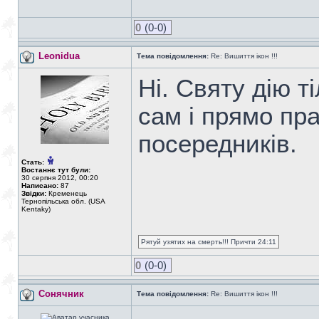
0
(0-0)
Leonidua
Тема повідомлення:
Re: Вишиття ікон !!!
Ні. Святу дію т
сам і прямо пр
посередників.
Стать:
Востаннє тут були:
30 серпня 2012, 00:20
Написано:
87
Звідки:
Кременець
Тернопільська обл. (USA
Kentaky)
Рятуй узятих на смерть!!! Причти 24:11
0
(0-0)
Сонячник
Тема повідомлення:
Re: Вишиття ікон !!!