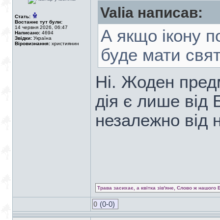
Valia написав:
Стать:
Востаннє тут були:
14 червня 2026, 06:47
А якщо ікону п
Написано:
4694
Звідки:
Україна
Віровизнання:
християнин
буде мати свят
Ні. Жоден пред
дія є лише від 
незалежно від н
Трава засихає, а квітка зів'яне, Слово ж нашого 
0
(0-0)