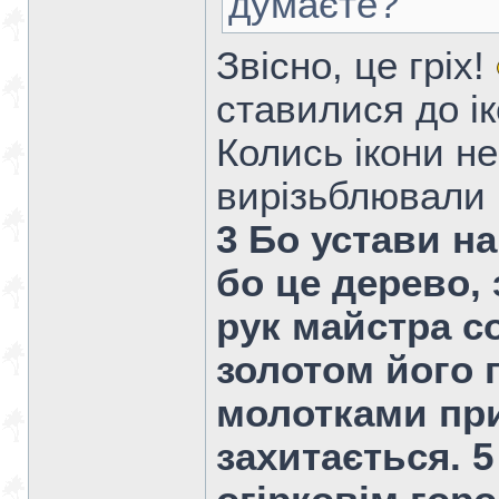
думаєте?
Звісно, це гріх!
ставилися до ік
Колись ікони н
вирізьблювали 
3 Бо устави н
бо це дерево, 
рук майстра с
золотом його 
молотками при
захитається. 5