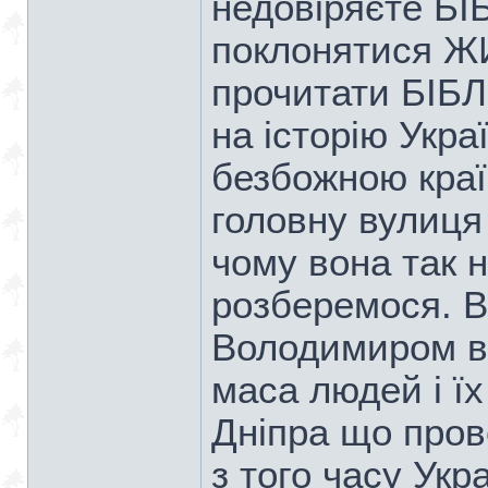
недовіряєте БІ
поклонятися Ж
прочитати БІБ
на історію Укра
безбожною краї
головну вулиця
чому вона так 
розберемося. В
Володимиром ве
маса людей і їх
Дніпра що про
з того часу Укр