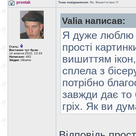
prostak
Тема повідомлення:
Re: Вишиття ікон !!!
Valia написав:
Я дуже люблю 
прості картинк
Стать:
Востаннє тут були:
14 жовтня 2010, 13:33
вишиттям ікон,
Написано:
462
Звідки:
Ukraine
сплела з бісер
потрібно благо
завжди дає то
гріх. Як ви ду
Відповідь прост