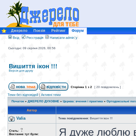
Джерело
Поезія
Рейтинг
Форум
Вхід
Реєстрація
Написати admin`у
Сьогодні: 09 серпня 2026, 00:56
Вишиття ікон !!!
Версія для друку
Сторінка
1
з
2
[ 20 повідомлень ]
Теми без відповідей
|
Активні теми
Початок
»
ДЖЕРЕЛО ДУХОВНЕ
»
Церква: вчення і практика
»
Ортодоксальні пог
Автор
Valia
Тема повідомлення:
Вишиття ікон !!!
Я дуже люблю 
Стать:
Востаннє тут були: