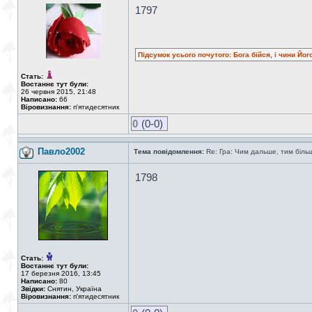
1797
Підсумок усього почутого: Бога бійся, і чини Йог
Стать:
Востаннє тут були:
26 червня 2015, 21:48
Написано:
66
Віровизнання:
п'ятидесятник
0
(0-0)
Павло2002
Тема повідомлення:
Re: Гра: Чим дальше, тим біль
1798
Стать:
Востаннє тут були:
17 березня 2016, 13:45
Написано:
80
Звідки:
Снятин, Україна
Віровизнання:
п'ятидесятник