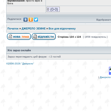
Віровизнання:
просто вірю в
Бога
0
(0-0)
Поділитися:
Відображати
Початок
»
ДЖЕРЕЛО ЗЕМНЕ
»
Все для відпочинку
Сторінка
124
з
124
[ 1858 повідомлень ]
Хто зараз онлайн
Зараз переглядають цей форум: - і 2 гостей
©2006-2026 "Джерело"
|
Джерело