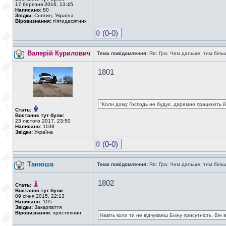
17 березня 2016, 13:45
Написано:
80
Звідки:
Снятин, Україна
Віровизнання:
п'ятидесятник
0
(0-0)
Валерій Курилович
Тема повідомлення:
Re: Гра: Чим дальше, тим біль
1801
"Коли дому Господь не будує, даремно працюють йо
Стать:
Востаннє тут були:
23 лютого 2017, 23:50
Написано:
1108
Звідки:
Україна
0
(0-0)
Танюша
Тема повідомлення:
Re: Гра: Чим дальше, тим біль
1802
Стать:
Востаннє тут були:
09 січня 2015, 22:13
Написано:
105
Звідки:
Закарпаття
Віровизнання:
християнин
Навiть коли ти не вiдчуваеш Божу присутнiсть, Вiн 