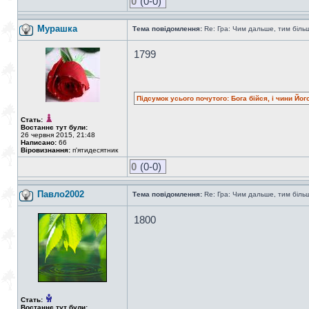
0
(0-0)
Мурашка
Тема повідомлення:
Re: Гра: Чим дальше, тим біль
1799
Підсумок усього почутого: Бога бійся, і чини Йог
Стать:
Востаннє тут були:
26 червня 2015, 21:48
Написано:
66
Віровизнання:
п'ятидесятник
0
(0-0)
Павло2002
Тема повідомлення:
Re: Гра: Чим дальше, тим біль
1800
Стать:
Востаннє тут були: