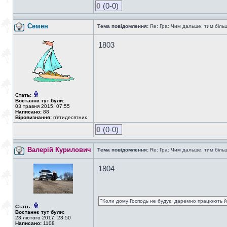
0
(0-0)
Семен
Тема повідомлення:
Re: Гра: Чим дальше, тим біль
1803
Стать:
Востаннє тут були:
03 травня 2015, 07:55
Написано:
88
Віровизнання:
п'ятидесятник
0
(0-0)
Валерій Курилович
Тема повідомлення:
Re: Гра: Чим дальше, тим біль
1804
"Коли дому Господь не будує, даремно працюють йо
Стать:
Востаннє тут були:
23 лютого 2017, 23:50
Написано:
1108