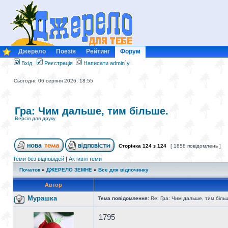
Джерело
Поезія
Рейтинг
Форум
Вхід
Реєстрація
Написати admin`у
Сьогодні: 06 серпня 2026, 18:55
Гра: Чим дальше, тим більше.
Версія для друку
Сторінка
124
з
124
[ 1858 повідомлень ]
Теми без відповідей
|
Активні теми
Початок
»
ДЖЕРЕЛО ЗЕМНЕ
»
Все для відпочинку
Автор
Мурашка
Тема повідомлення:
Re: Гра: Чим дальше, тим біль
1795