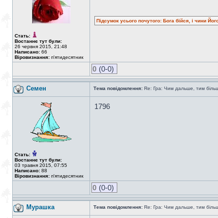
Підсумок усього почутого: Бога бійся, і чини Йог
Стать:
Востаннє тут були:
26 червня 2015, 21:48
Написано:
66
Віровизнання:
п'ятидесятник
0
(0-0)
Семен
Тема повідомлення:
Re: Гра: Чим дальше, тим біль
1796
Стать:
Востаннє тут були:
03 травня 2015, 07:55
Написано:
88
Віровизнання:
п'ятидесятник
0
(0-0)
Мурашка
Тема повідомлення:
Re: Гра: Чим дальше, тим біль