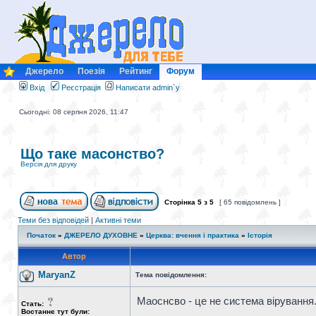
Джерело
Поезія
Рейтинг
Форум
Вхід
Реєстрація
Написати admin`у
Сьогодні: 08 серпня 2026, 11:47
Що таке масонство?
Версія для друку
Сторінка
5
з
5
[ 65 повідомлень ]
Теми без відповідей
|
Активні теми
Початок
»
ДЖЕРЕЛО ДУХОВНЕ
»
Церква: вчення і практика
»
Історія
Автор
MaryanZ
Тема повідомлення:
Маоснсво - це не система вірування
Стать:
Востаннє тут були: