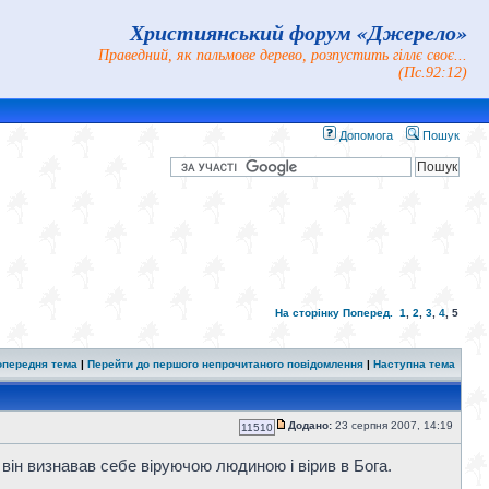
Християнський форум «Джерело»
Праведний, як пальмове дерево, розпустить гіллє своє...
(Пс.92:12)
Допомога
Пошук
На сторінку
Поперед.
1
,
2
,
3
,
4
,
5
опередня тема
|
Перейти до першого непрочитаного повідомлення
|
Наступна тема
Додано:
23 серпня 2007, 14:19
11510
він визнавав себе віруючою людиною і вірив в Бога.