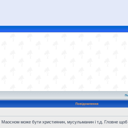
П
Повідомлення
. Маосном може бути християнин, мусульманин і т.д. Гловне щоб 