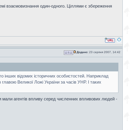
стемі взаємовизнання один-одного. Ціллями є збереження
Додано:
23 серпня 2007, 14:42
11511
то інших відомих історичних особистостей. Наприклад
лавою Великої Ложі України за часів УНР. І таких
и мали агентів впливу серед численних впливових людей -