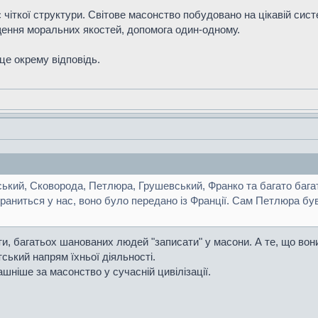
ує чіткої структури. Світове масонство побудовано на цікавій си
ащення моральних якостей, допомога один-одному.
це окрему відповідь.
ький, Сковорода, Петлюра, Грушевський, Франко та багато бага
ниться у нас, воно було передано із Франції. Сам Петлюра був г
и, багатьох шанованих людей "записати" у масони. А те, що вон
тський напрям їхньої діяльності.
шніше за масонство у сучасній цивілізації.