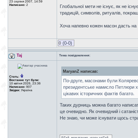
23 серпня 2007, 14:59
Написано:
2
Глобальної мети не існує, як не існ
традицій, символів, ритуалів, покр
Хоча напевно кожен масон дасть на 
0
(0-0)
Taj
Тема повідомлення:
MaryanZ написав:
Стать:
По-друге, масонами були Коляревс
Востаннє тут були:
10 квітня 2026, 23:36
президентське намисло Петлюри хра
Написано:
907
Звідки:
Україна
цікавих історичних фактів багато.
Таких дурниць можна багато написат
це очевидно. Як очевидний і сатаніс
Не знаю, чи може існувати щось стра
ЛіТай, моя пташко, угору зліТай,