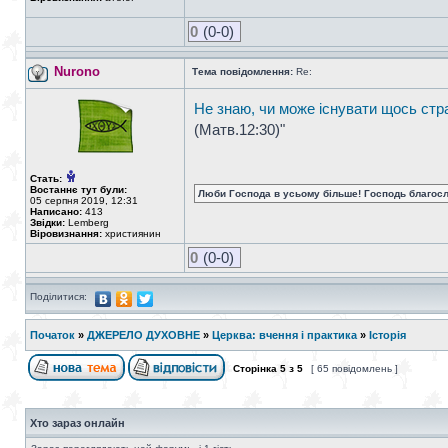
0
(0-0)
Nurono
Тема повідомлення:
Re:
Не знаю, чи може існувати щось ст
(Матв.12:30)"
Стать:
Востаннє тут були:
Люби Господа в усьому більше! Господь благосло
05 серпня 2019, 12:31
Написано:
413
Звідки:
Lemberg
Віровизнання:
християнин
0
(0-0)
Поділитися:
Початок
»
ДЖЕРЕЛО ДУХОВНЕ
»
Церква: вчення і практика
»
Історія
Сторінка
5
з
5
[ 65 повідомлень ]
Хто зараз онлайн