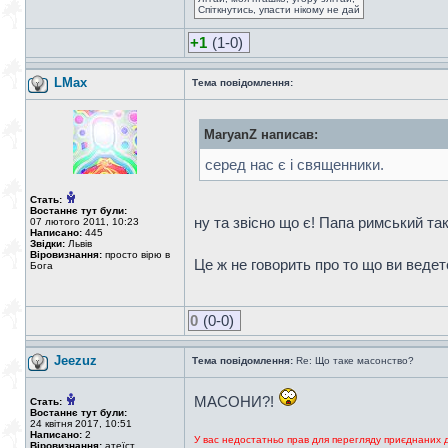
Спіткнутись, упасти нікому не дай
+1
(1-0)
LMax
Тема повідомлення:
MaryanZ написав:
серед нас є і священники.
Стать:
Востаннє тут були:
ну та звісно що є! Папа римський так
07 лютого 2011, 10:23
Написано:
445
Звідки:
Львів
Віровизнання:
просто вірю в
Це ж не говорить про то що ви ведет
Бога
0
(0-0)
Jeezuz
Тема повідомлення:
Re: Що таке масонство?
МАСОНИ?!
Стать:
Востаннє тут були:
24 квітня 2017, 10:51
Написано:
2
У вас недостатньо прав для перегляду приєднаних 
Віровизнання:
атеїст