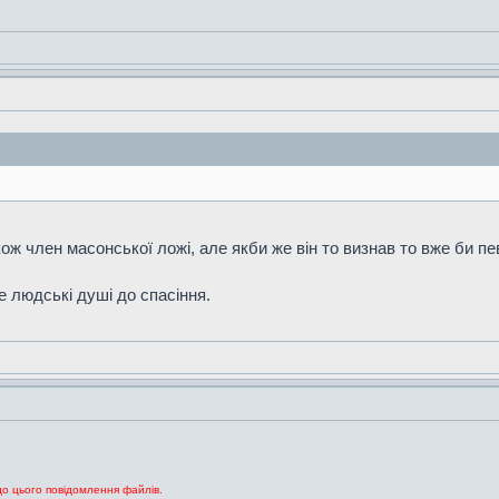
ож член масонської ложі, але якби же він то визнав то вже би пе
е людські душі до спасіння.
до цього повідомлення файлів.