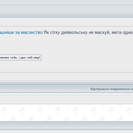
рашніше за масонство
Як сітку диявольську не маскуй, мета одна 
вляє тебе, і дає тобі мир!
Відображати повідомлення з