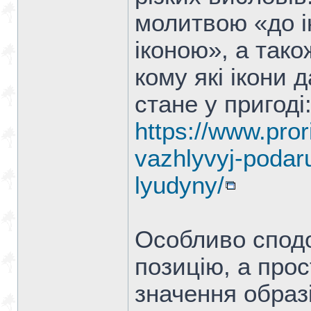
молитвою «до і
іконою», а тако
кому які ікони 
стане у пригоді
https://www.pror
vazhlyvyj-podar
lyudyny/
Особливо сподо
позицію, а про
значення образі