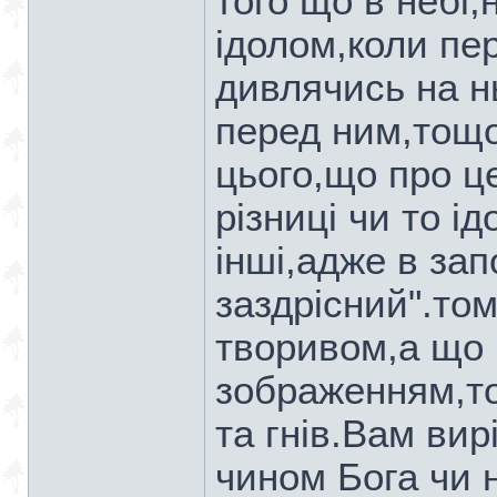
того що в небі,н
ідолом,коли пе
дивлячись на н
перед ним,тощ
цього,що про ц
різниці чи то ід
інші,адже в зап
заздрісний".то
творивом,а що 
зображенням,то
та гнів.Вам вир
чином Бога чи н