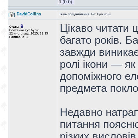
0
(0-0)
DavidCollins
Тема повідомлення:
Re: Про ікони
Цікаво читати ц
Стать:
Востаннє тут були:
22 листопада 2025, 21:35
багато років. Б
Написано:
1
завжди виникає
ролі ікони — як
допоміжного ел
предмета покло
Недавно натрап
питання поясню
різких висловів