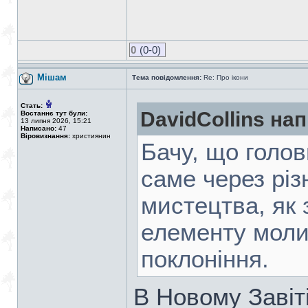
0
(0-0)
Мішам
Тема повідомлення:
Re: Про ікони
Стать:
DavidCollins на
Востаннє тут були:
13 липня 2026, 15:21
Написано:
47
Віровизнання:
християнин
Бачу, що голо
саме через різ
мистецтва, як 
елементу моли
поклоніння.
В Новому Завіт