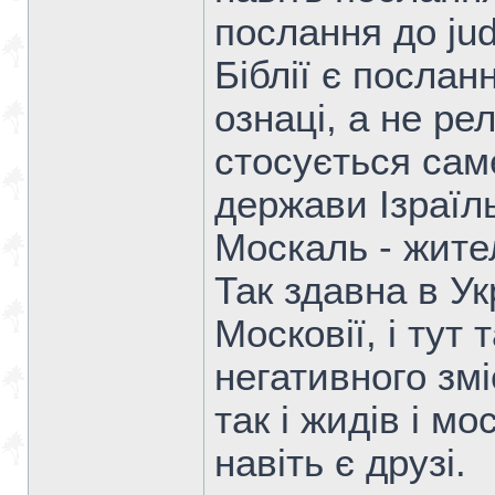
послання до jud
Біблії є послан
ознаці, а не рел
стосується саме
держави Ізраїль
Москаль - жител
Так здавна в У
Московії, і тут
негативного змі
так і жидів і м
навіть є друзі.