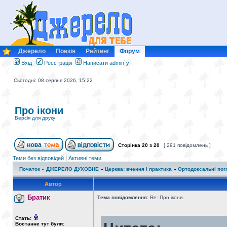
Джерело
Поезія
Рейтинг
Форум
Вхід
Реєстрація
Написати admin`у
Сьогодні: 08 серпня 2026, 15:22
Про ікони
Версія для друку
Сторінка
20
з
20
[ 291 повідомлень ]
Теми без відповідей
|
Активні теми
Початок
»
ДЖЕРЕЛО ДУХОВНЕ
»
Церква: вчення і практика
»
Ортодоксальні пог
Автор
Братик
Тема повідомлення:
Re: Про ікони
Стать:
Востаннє тут були: