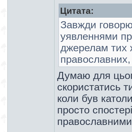
Цитата:
Завжди говорю,
уявленнями про
джерелам тих ж
православних, 
Думаю для цьог
скористатись т
коли був катол
просто спостер
православними 