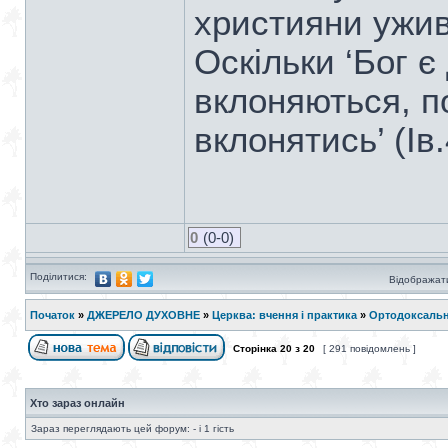
християни ужива
Оскільки ‘Бог є 
вклоняються, по
вклонятись’ (Ів.
0
(0-0)
Поділитися:
Відображати
Початок
»
ДЖЕРЕЛО ДУХОВНЕ
»
Церква: вчення і практика
»
Ортодоксальн
Сторінка
20
з
20
[ 291 повідомлень ]
Хто зараз онлайн
Зараз переглядають цей форум: - і 1 гість