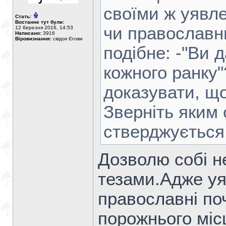
своїми ж уявле
Стать:
Востаннє тут були:
чи православн
12 березня 2016, 14:53
Написано:
3916
Віровизнання:
свідок Єгови
подібне: -"Ви 
кожного ранку"
доказувати, що
Зверніть яким
стверджується 
Дозволю собі не
тезами.Адже уя
православні поч
порожнього міс