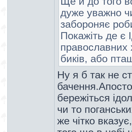
Ще й до того в
дуже уважно чи
забороняє роб
Покажіть де є
православних 
биків, або пта
Ну я б так не 
бачення.Апосто
бережіться ідо
чи то поганськи
же чітко вказу