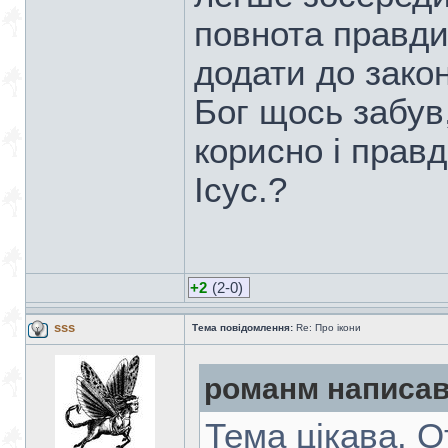
повнота правди
додати до зако
Бог щось забув
корисно і правд
Ісус.?
+2
(2-0)
sss
Тема повідомлення:
Re: Про ікони
романм написав
Тема цікава. О