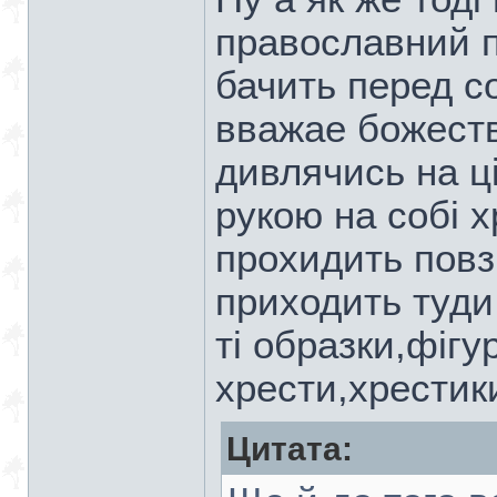
православний п
бачить перед с
вважае божест
дивлячись на ці
рукою на собі х
прохидить повз 
приходить туди 
ті образки,фігу
хрести,хрестик
Цитата: