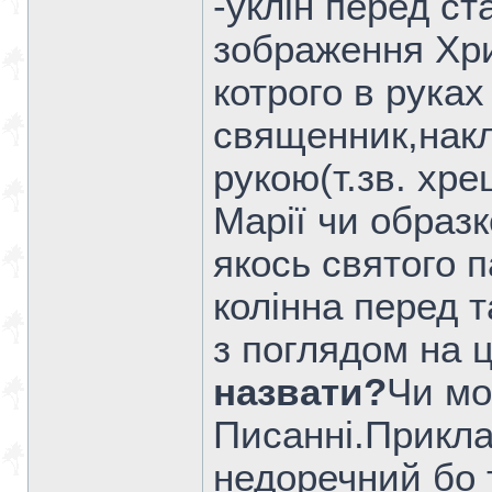
-уклін перед ст
зображення Хри
котрого в рука
священник,накл
рукою(т.зв. хр
Марії чи образ
якось святого 
колінна перед 
з поглядом на 
назвати?
Чи мо
Писанні.Прикла
недоречний бо т