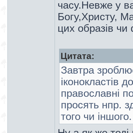
часу.Невже у в
Богу,Христу, М
цих образів чи 
Цитата:
Завтра зроблюс
іконокластів д
православні по
просять нпр. з
того чи іншого.
Ну а як же тоді