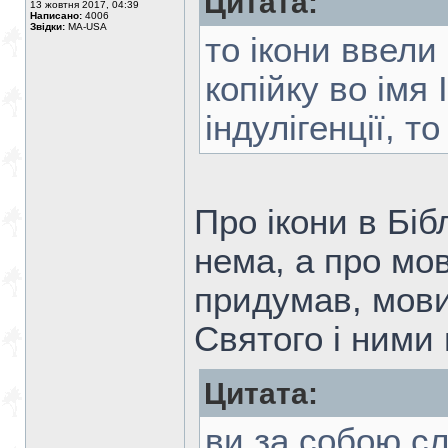
Цитата:
13 жовтня 2017, 04:39
Написано:
4006
Звідки:
MA-USA
то ікони ввели
копійку во імя
індулігенції, т
Про ікони в Біб
нема, а про мов
придумав, мови
Святого і ними
Цитата:
ви за собою сл