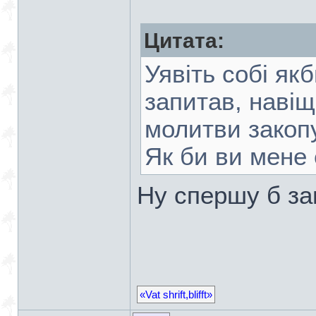
Цитата:
Уявіть собі якб
запитав, навіщ
молитви закоп
Як би ви мене
Ну спершу б за
«Vat shrift,blifft»