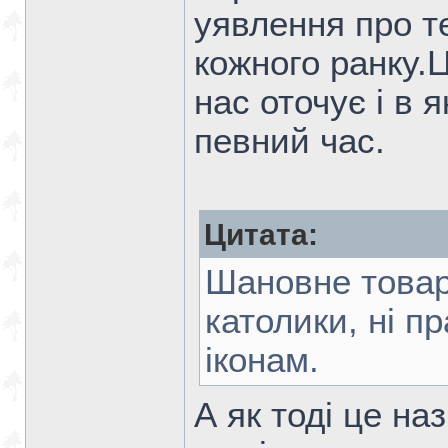
уявлення про те
кожного ранку.Ц
нас оточує і в 
певний час.
Цитата:
Шановне товар
католики, ні п
іконам.
А як тоді це н