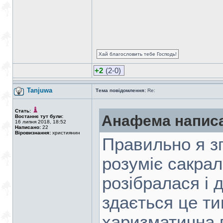
Хай благословить тебе Господь!
+2
(2-0)
Tanjuwa
Тема повідомлення:
Re:
Стать:
Анафема напис
Востаннє тут були:
16 липня 2018, 18:52
Написано:
22
Віровизнання:
християнин
Правильно я з
розуміє сакрал
розібралася і 
здається це ти
харизматична 