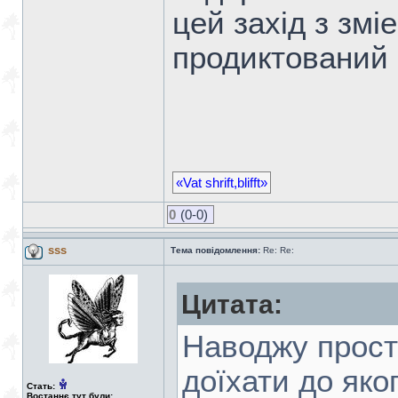
цей захід з змі
продиктований 
«Vat shrift,blifft»
0
(0-0)
sss
Тема повідомлення:
Re: Re:
Цитата:
Наводжу прост
доїхати до яко
Стать:
Востаннє тут були: