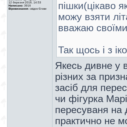
пішки(цікаво я
12 березня 2016, 14:53
Написано:
3916
Віровизнання:
свідок Єгови
можу взяти літ
вважаю своїми
Так щось і з ік
Якесь дивне у 
різних за приз
засіб для перес
чи фігурка Марі
пересуваня на 
практично не м