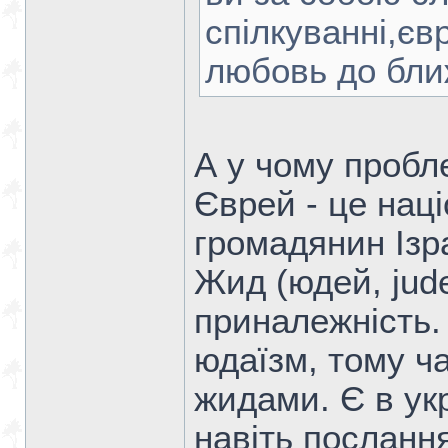
спілкуванні,єв
любовь до бли
А у чому пробл
Єврей - це наці
громадянин Ізр
Жид (юдей, jude
приналежність. 
юдаїзм, тому ч
жидами. Є в укр
навіть послання