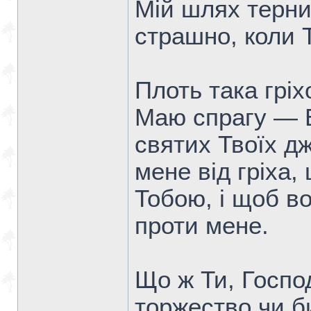
Мій шлях тернис
страшно, коли 
Плоть така гріх
Маю спрагу — Б
святих Твоїх д
мене від гріха
Тобою, і щоб в
проти мене.
Що ж Ти, Госпо
торжество чи б