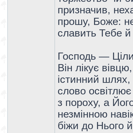
призначив, нех
прошу, Боже: н
славить Тебе й 
Господь — Ціли
Він лікує вівцю
істинний шлях,
слово освітлює 
з пороху, а Йог
незмінною наві
біжи до Нього й