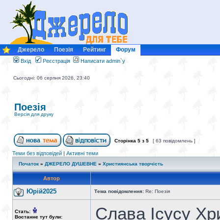
Джерело
Поезія
Рейтинг
Форум
Вхід
Реєстрація
Написати admin`у
Сьогодні: 06 серпня 2026, 23:40
Поезія
Версія для друку
Сторінка
5
з
5
[ 63 повідомлень ]
Теми без відповідей
|
Активні теми
Початок
»
ДЖЕРЕЛО ДУШЕВНЕ
»
Християнська творчість
Автор
Юрій2025
Тема повідомлення:
Re: Поезія
Слава Ісусу Хр
Стать:
Востаннє тут були: