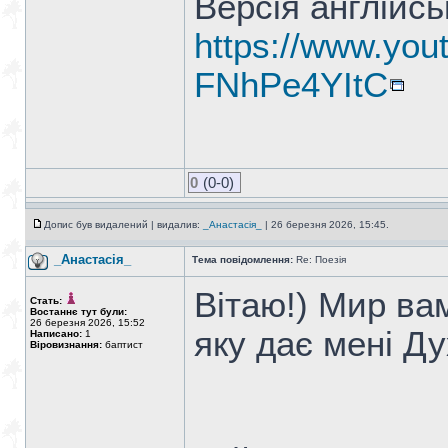
Версія англійс
https://www.yo
FNhPe4YItC
0
(0-0)
Допис був видалений | видалив:
_Анастасія_
| 26 березня 2026, 15:45.
_Анастасія_
Тема повідомлення:
Re: Поезія
Вітаю!) Мир вам
Стать:
Востаннє тут були:
26 березня 2026, 15:52
яку дає мені Д
Написано:
1
Віровизнання:
баптист