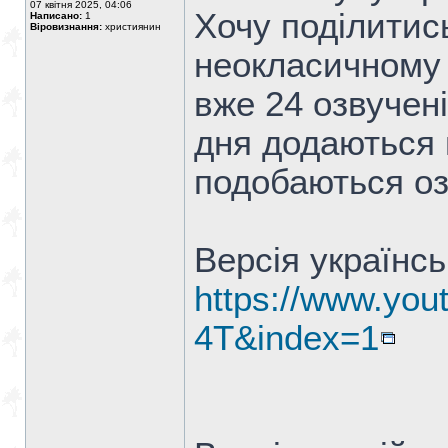
07 квітня 2025, 04:06
Хочу поділитис
Написано:
1
Віровизнання:
християнин
неокласичному 
вже 24 озвучен
дня додаються 
подобаються оз
Версія українс
https://www.you
4T&index=1