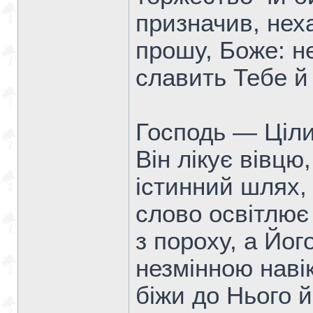
призначив, нех
прошу, Боже: н
славить Тебе й 
Господь — Ціли
Він лікує вівцю
істинний шлях,
слово освітлює 
з пороху, а Йог
незмінною наві
біжи до Нього й