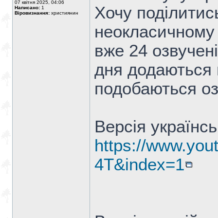
07 квітня 2025, 04:06
Хочу поділитис
Написано:
1
Віровизнання:
християнин
неокласичному 
вже 24 озвучен
дня додаються 
подобаються оз
Версія українс
https://www.you
4T&index=1