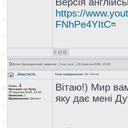
Версія англійс
https://www.yo
FNhPe4YItC
0
(0-0)
Допис був видалений | видалив:
_Анастасія_
| 26 березня 2026, 15:45.
_Анастасія_
Тема повідомлення:
Re: Поезія
Вітаю!) Мир вам
Стать:
Востаннє тут були:
26 березня 2026, 15:52
яку дає мені Д
Написано:
1
Віровизнання:
баптист