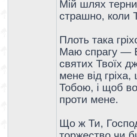
Мій шлях тернис
страшно, коли 
Плоть така гріх
Маю спрагу — Б
святих Твоїх д
мене від гріха
Тобою, і щоб в
проти мене.
Що ж Ти, Госпо
торжество чи б