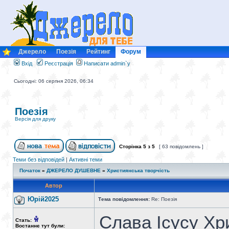
Джерело
Поезія
Рейтинг
Форум
Вхід
Реєстрація
Написати admin`у
Сьогодні: 06 серпня 2026, 06:34
Поезія
Версія для друку
Сторінка
5
з
5
[ 63 повідомлень ]
Теми без відповідей
|
Активні теми
Початок
»
ДЖЕРЕЛО ДУШЕВНЕ
»
Християнська творчість
Автор
Юрій2025
Тема повідомлення:
Re: Поезія
Слава Ісусу Хр
Стать:
Востаннє тут були: