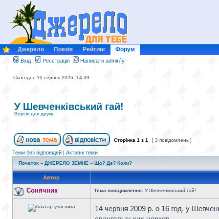
Джерело
Поезія
Рейтинг
Форум
Вхід
Реєстрація
Написати admin`у
Сьогодні: 10 серпня 2026, 14:39
У Шевченківський гай!
Версія для друку
Сторінка
1
з
1
[ 3 повідомлень ]
Теми без відповідей
|
Активні теми
Початок
»
ДЖЕРЕЛО ЗЕМНЕ
»
Що? Де? Коли?
Автор
Сонячник
Тема повідомлення:
У Шевченківський гай!
14 червня 2009 р. о 16 год. у Шевче
євангельських церков.