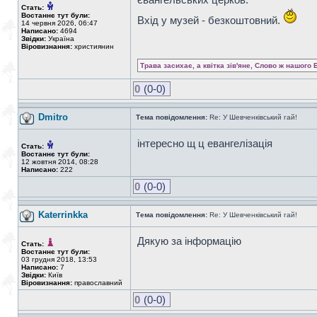
Стать:
Востаннє тут були:
Вхід у музей - безкоштовний.
14 червня 2026, 06:47
Написано:
4694
Звідки:
Україна
Віровизнання:
християнин
Трава засихає, а квітка зів'яне, Слово ж нашого 
0
(0-0)
Dmitro
Тема повідомлення:
Re: У Шевченківський гай!
інтересно щ ц евангелізація
Стать:
Востаннє тут були:
12 жовтня 2014, 08:28
Написано:
222
0
(0-0)
Katerrinkka
Тема повідомлення:
Re: У Шевченківський гай!
Дякую за інформацію
Стать:
Востаннє тут були:
03 грудня 2018, 13:53
Написано:
7
Звідки:
Київ
Віровизнання:
православний
0
(0-0)