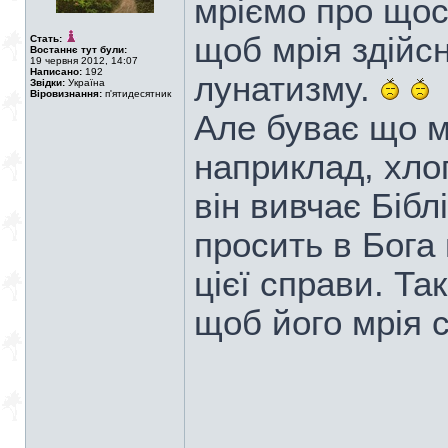
мріємо про щос
щоб мрія здійс
Стать:
Востаннє тут були:
19 червня 2012, 14:07
Написано:
192
лунатизму.
Звідки:
Україна
Віровизнання:
п'ятидесятник
Але буває що м
наприклад, хло
він вивчає Бібл
просить в Бога 
цієї справи. Та
щоб його мрія 