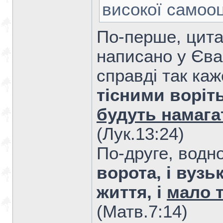
високої самооц
По-перше, цита
написано у Єван
справді так ка
тісними воріт
будуть намага
(Лук.13:24)
По-друге, водн
ворота, і вузь
життя, і
мало т
(Матв.7:14)