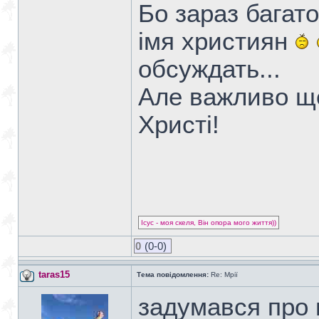
Бо зараз багато
імя християн
обсуждать...
Але важливо щ
Христі!
Ісус - моя скеля, Він опора мого життя))
0
(0-0)
taras15
Тема повідомлення:
Re: Мрії
задумався про м