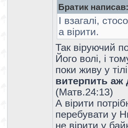
Братик написав
І взагалі, стос
а вірити.
Так віруючий п
Його волі, і то
поки живу у тіл
витерпить аж 
(Матв.24:13)
А вірити потрі
перебувати у Нь
не вірити у бай