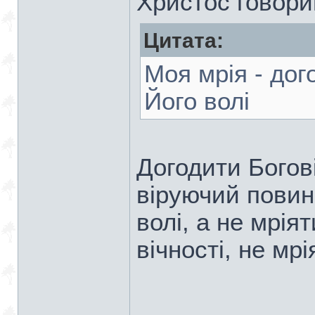
Христос говори
Цитата:
Моя мрія - дог
Його волі
Догодити Богові
віруючий повин
волі, а не мріят
вічності, не мрі