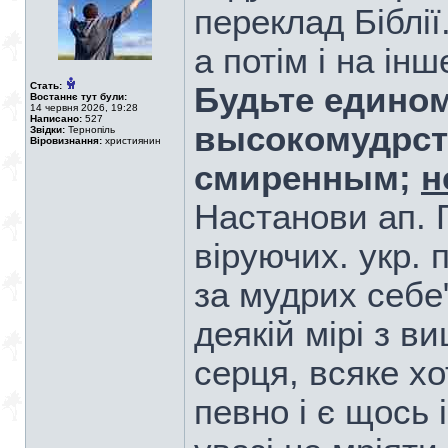
переклад Біблії
а потім і на інш
Стать:
Будьте едино
Востаннє тут були:
14 червня 2026, 19:28
Написано:
527
высокомудрств
Звідки:
Тернопіль
Віровизнання:
християнин
смиренным;
н
Настанови ап. 
віруючих. укр. 
за мудрих себе
деякій мірі з 
серця, всяке хо
певно і є щось 