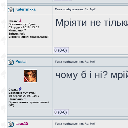
Katerrinkka
Тема повідомлення:
Re: Мрії
Мріяти не тільк
Стать:
Востаннє тут були:
03 грудня 2018, 13:53
Написано:
7
Звідки:
Київ
Віровизнання:
православний
0
(0-0)
Postal
Тема повідомлення:
Re: Мрії
чому б і ні? мрі
Стать:
Востаннє тут були:
10 серпня 2019, 04:17
Написано:
1
Віровизнання:
православний
(КП)
0
(0-0)
taras15
Тема повідомлення:
Re: Мрії