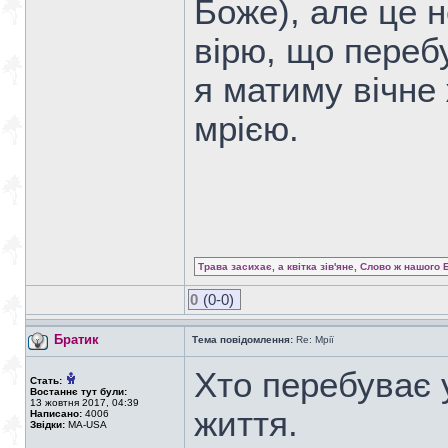
Боже), але це 
вірю, що переб
я матиму вічне 
мрією.
Трава засихає, а квітка зів'яне, Слово ж нашого 
0
(0-0)
Братик
Тема повідомлення:
Re: Мрії
Хто перебуває у
Стать:
Востаннє тут були:
13 жовтня 2017, 04:39
життя.
Написано:
4006
Звідки:
MA-USA