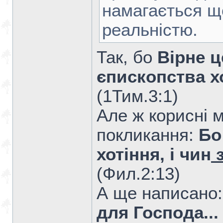
намагається щ
реальністю.
Так, бо
Вірне ц
єпископства хо
(1Тим.3:1)
Але ж корисні м
покликання:
Бо
хотіння, і чин
з
(Фил.2:13)
А ще написано
для Господа...