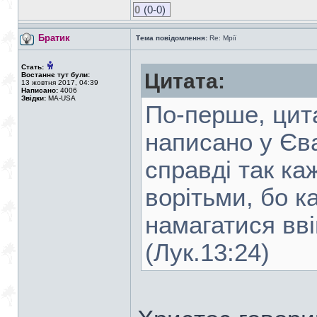
0
(0-0)
Братик
Тема повідомлення:
Re: Мрії
Стать:
Цитата:
Востаннє тут були:
13 жовтня 2017, 04:39
Написано:
4006
Звідки:
MA-USA
По-перше, цит
написано у Єва
справді так ка
ворітьми, бо к
намагатися вві
(Лук.13:24)