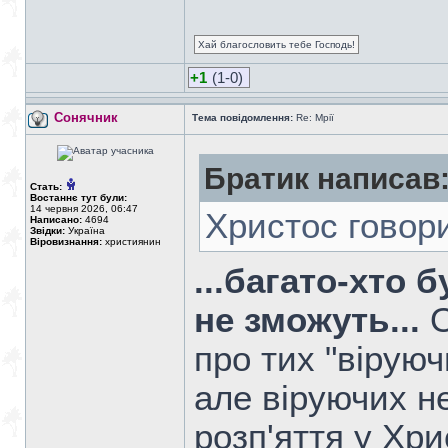
Хай благословить тебе Господь!
+1
(1-0)
Сонячник
Тема повідомлення:
Re: Мрії
Братик написав
Стать:
Востаннє тут були:
14 червня 2026, 06:47
Христос говор
Написано:
4694
Звідки:
Україна
Віровизнання:
християнин
...багато-хто 
не зможуть...
О
про тих "віруюч
але віруючих не
розп'яття у Хри