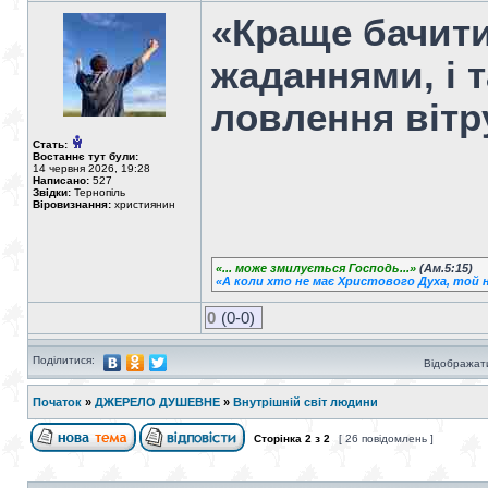
«Краще бачити
жаданнями, і 
ловлення вітру
Стать:
Востаннє тут були:
14 червня 2026, 19:28
Написано:
527
Звідки:
Тернопіль
Віровизнання:
християнин
«... може змилується Господь...»
(Ам.5:15)
«А коли хто не має Христового Духа, той н
0
(0-0)
Поділитися:
Відображати
Початок
»
ДЖЕРЕЛО ДУШЕВНЕ
»
Внутрішній світ людини
Сторінка
2
з
2
[ 26 повідомлень ]