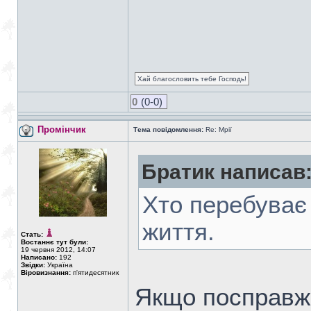
Хай благословить тебе Господь!
0
(0-0)
Промінчик
Тема повідомлення:
Re: Мрії
Братик написав
Хто перебуває 
життя.
Стать:
Востаннє тут були:
19 червня 2012, 14:07
Написано:
192
Звідки:
Україна
Віровизнання:
п'ятидесятник
Якщо посправжн