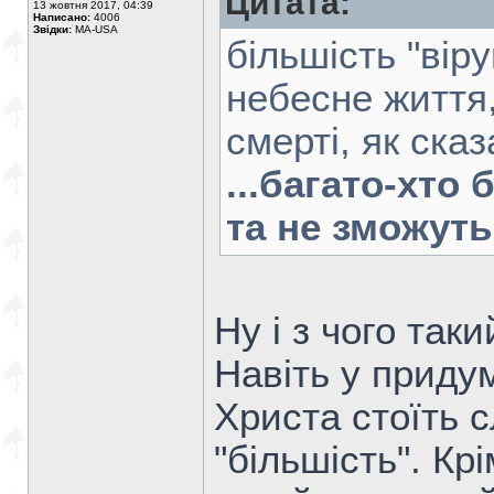
Цитата:
13 жовтня 2017, 04:39
Написано:
4006
Звідки:
MA-USA
більшість "вір
небесне життя,
смерті, як ска
...багато-хто
та не зможуть
Ну і з чого так
Навіть у придум
Христа стоїть с
"більшість". Кр