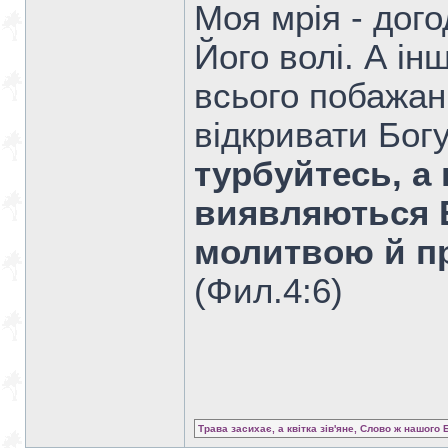
Моя мрія - дог
Його волі. А ін
всього побажан
відкривати Богу
турбуйтесь, а
виявляються 
молитвою й п
(Фил.4:6)
Трава засихає, а квітка зів'яне, Слово ж нашого 