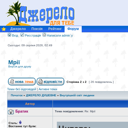
Джерело
Поезія
Рейтинг
Форум
Вхід
Реєстрація
Написати admin`у
Сьогодні: 09 серпня 2026, 02:49
Мрії
Версія для друку
Сторінка
2
з
2
[ 26 повідомлень ]
Теми без відповідей
|
Активні теми
Початок
»
ДЖЕРЕЛО ДУШЕВНЕ
»
Внутрішній світ людини
Автор
Братик
Тема повідомлення:
Re: Мрії
Стать:
Востаннє тут були: