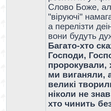
Слово Боже, ал
"віруючі" намаг
а перелізти деі
вони будуть ду
Багато-хто ска
Господи, Госпо
пророкували, 
ми виганяли, а
великі творили
ніколи не знав 
хто чинить бе