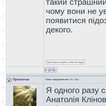
такий страшний
чому вони не ув
появитися підо
декого.
Хай благословить тебе Господь!
0
(0-0)
Промінчик
Тема повідомлення:
Re: Мрії
Я одного разу 
Анатолія Клінов