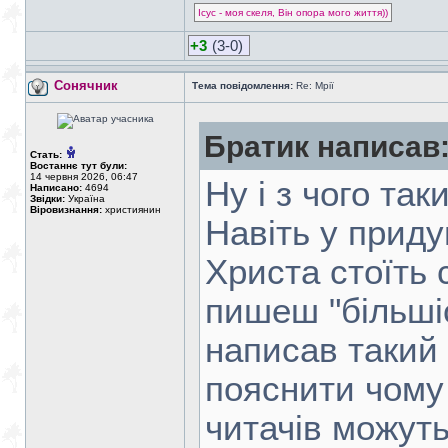
Ісус - моя скеля, Він опора мого життя))
+3
(3-0)
Сонячник
Тема повідомлення:
Re: Мрії
Братик написав
Стать:
Востаннє тут були:
14 червня 2026, 06:47
Ну і з чого та
Написано:
4694
Звідки:
Україна
Віровизнання:
християнин
Навіть у приду
Христа стоїть с
пишеш "більшіс
написав такий
пояснити чому 
читачів можут