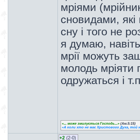
мріями (мрійник
сновидами, які 
сну і того не ро
я думаю, навіт
мрії можуть за
молодь мріяти 
одружаться і т.
«... може змилується Господь...»
(Ам.5:15)
«А коли хто не має Христового Духа, той н
+2
(2-0)