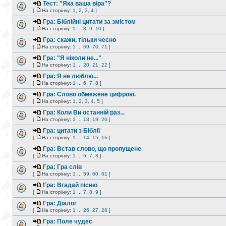
Тест: "Яка ваша віра"?
[
На сторінку:
1
,
2
,
3
,
4
]
Гра: Біблійні цитати за змістом
[
На сторінку:
1
...
8
,
9
,
10
]
Гра: скажи, тільки чесно
[
На сторінку:
1
...
69
,
70
,
71
]
Гра: "Я ніколи не..."
[
На сторінку:
1
...
20
,
21
,
22
]
Гра: Я не люблю...
[
На сторінку:
1
...
6
,
7
,
8
]
Гра: Слово обмежене цифрою.
[
На сторінку:
1
,
2
,
3
,
4
,
5
]
Гра: Коли Ви останній раз...
[
На сторінку:
1
...
18
,
19
,
20
]
Гра: цитати з Біблії
[
На сторінку:
1
...
14
,
15
,
16
]
Гра: Встав слово, що пропущене
[
На сторінку:
1
...
6
,
7
,
8
]
Гра: Гра слів
[
На сторінку:
1
...
59
,
60
,
61
]
Гра: Вгадай пісню
[
На сторінку:
1
...
7
,
8
,
9
]
Гра: Діалог
[
На сторінку:
1
...
26
,
27
,
28
]
Гра: Поле чудес