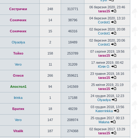
tryer
06 березня 2020, 23:46
Сестрички
248
313771
taras15
04 березня 2020, 13:10
Сонячник
14
38796
Cordot1
02 березня 2020, 20:08
Сонячник
15
46316
Cordot1
02 березня 2020, 20:06
Olyaolya
2
18489
Cordot1
07 серпня 2019, 19:56
Тойко
158
253789
taras15
17 липня 2019, 00:42
Vero
11
31209
Юлія О.
23 травня 2019, 16:16
Олеся
266
359621
taras15
25 квітня 2019, 21:19
Апостол1
94
141569
taras15
24 грудня 2018, 12:23
lirinka
1
17188
Olyaolya
03 грудня 2018, 13:56
Братик
18
48239
Katerrinkka
25 грудня 2017, 00:13
Vero
147
208974
Maluna
02 березня 2017, 13:29
Vitalik
187
274368
taras15