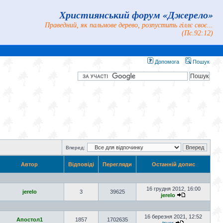
Християнський форум «Джерело»
Праведний, як пальмове дерево, розпустить гіллє своє...
(Пс.92:12)
Допомога
Пошук
Вперед:
Автор
Відповіді
Перегляди
Останній допис
16 грудня 2012, 16:00
jerelo
3
39625
jerelo
16 березня 2021, 12:52
Апостол1
1857
1702635