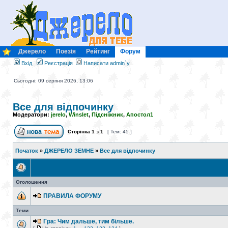
Джерело
Поезія
Рейтинг
Форум
Вхід
Реєстрація
Написати admin`у
Сьогодні: 09 серпня 2026, 13:06
Все для відпочинку
Модератори:
jerelo
,
Winslet
,
Підсніжник
,
Апостол1
Сторінка
1
з
1
[ Тем: 45 ]
Початок
»
ДЖЕРЕЛО ЗЕМНЕ
»
Все для відпочинку
Оголошення
ПРАВИЛА ФОРУМУ
Теми
Гра: Чим дальше, тим більше.