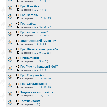
[
На сторінку:
1
...
79
,
80
,
81
]
Гра: Я люблю...
[
На сторінку:
1
...
7
,
8
,
9
]
Гра: Загадки
[
На сторінку:
1
...
13
,
14
,
15
]
Гра: ...або...
[
На сторінку:
1
...
65
,
66
,
67
]
Гра: я отак, а ти як?
[
На сторінку:
1
...
25
,
26
,
27
]
Християнський гумор (((=
[
На сторінку:
1
,
2
,
3
,
4
]
Гра: Цікаві факти про себе
[
На сторінку:
1
...
9
,
10
,
11
]
Прикметники
[
На сторінку:
1
...
5
,
6
,
7
]
Гра "Числа і цифри Біблії"
[
На сторінку:
1
...
4
,
5
,
6
]
Гра: Гра уяви (с)
[
На сторінку:
1
...
18
,
19
,
20
]
Гра: Склади слово
[
На сторінку:
1
...
14
,
15
,
16
]
Задачки на кмітливість
[
На сторінку:
1
...
11
,
12
,
13
]
Тест на егоїзм
[
На сторінку:
1
,
2
]