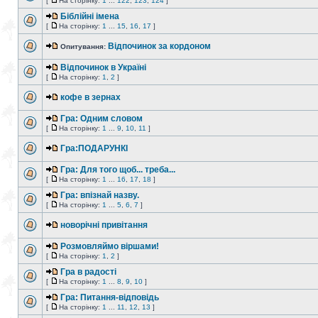
[
На сторінку:
1
...
122
,
123
,
124
]
Біблійні імена
[
На сторінку:
1
...
15
,
16
,
17
]
Відпочинок за кордоном
Опитування:
Відпочинок в Україні
[
На сторінку:
1
,
2
]
кофе в зернах
Гра: Одним словом
[
На сторінку:
1
...
9
,
10
,
11
]
Гра:ПОДАРУНКІ
Гра: Для того щоб... треба...
[
На сторінку:
1
...
16
,
17
,
18
]
Гра: впізнай назву.
[
На сторінку:
1
...
5
,
6
,
7
]
новорічні привітання
Розмовляймо віршами!
[
На сторінку:
1
,
2
]
Гра в радості
[
На сторінку:
1
...
8
,
9
,
10
]
Гра: Питання-відповідь
[
На сторінку:
1
...
11
,
12
,
13
]