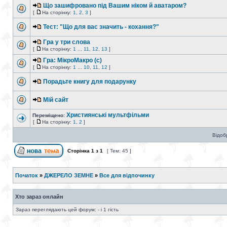
Що зашифровано під Вашим ніком й аватаром?
[
На сторінку:
1
,
2
,
3
]
Тест: "Що для вас значить - кохання?"
Гра у три слова
[
На сторінку:
1
...
11
,
12
,
13
]
Гра: МікроМакро (с)
[
На сторінку:
1
...
10
,
11
,
12
]
Порадьте книгу для подарунку
Мій сайт
Християнські мультфільми
Переміщено:
[
На сторінку:
1
,
2
]
Відоб
Сторінка
1
з
1
[ Тем: 45 ]
Початок
»
ДЖЕРЕЛО ЗЕМНЕ
»
Все для відпочинку
Хто зараз онлайн
Зараз переглядають цей форум: - і 1 гість