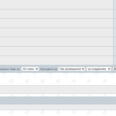
ражати теми за:
Сортувати за