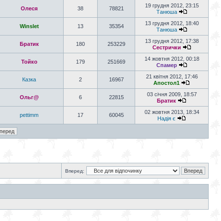
19 грудня 2012, 23:15
Олеся
38
78821
Танюша
13 грудня 2012, 18:40
Winslet
13
35354
Танюша
13 грудня 2012, 17:38
Братик
180
253229
Сестрички
14 жовтня 2012, 00:18
Тойко
179
251669
Спамер
21 квітня 2012, 17:46
Казка
2
16967
Апостол1
03 січня 2009, 18:57
Ольг@
6
22815
Братик
02 жовтня 2013, 18:34
pettimm
17
60045
Надія є
Вперед: