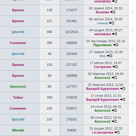
sestraluba
02 травня 2014, 20:10
Братик
128
174277
Rosinka
06 лютого 2014, 20:05
Братик
221
331481
сенька
04 грудня 2013, 00:27
lightchild
996
1012914
sestraluba
04 листопада 2013, 01:16
Сонячник
390
468664
Підсніжник
27 червня 2013, 21:30
lightchild
48
102400
Vero
17 квітня 2013, 14:47
Братик
155
227197
Сестрички
02 березня 2013, 18:43
Братик
99
166968
Апостол1
02 березня 2013, 12:04
Апостол1
89
127727
Валерій Курилович
17 січня 2013, 21:15
Тойко
289
379670
Валерій Курилович
14 січня 2013, 08:15
Сонячник
236
319871
Апостол1
06 січня 2013, 15:41
lightchild
192
278261
Апостол1
31 грудня 2012, 22:32
Winslet
21
54656
і я сестричка