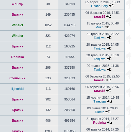
05 вересня 2016, 13:13
Ольг@
49
102864
Слава Богу
06 березня 2016, 14:51
Братик
149
236435
taras15
15 грудня 2015, 08:48
Winslet
1052
1144713
Moka
21 травня 2015, 20:22
Winslet
321
421074
Tanjuwa
20 травня 2015, 14:05
Братик
112
163925
Tanjuwa
20 травня 2015, 13:18
Rosinka
73
115554
Tanjuwa
20 травня 2015, 11:38
Братик
298
337950
Tanjuwa
06 березня 2015, 22:55
Сонячник
233
320933
taras15
06 березня 2015, 22:47
lightchild
113
180166
taras15
15 жовтня 2014, 19:35
Братик
902
953864
Танюша
09 липня 2014, 20:49
Братик
132
208850
Dmitro
21 травня 2014, 17:27
Братик
406
493854
Rosinka
06 травня 2014, 17:25
Братик
1208
1185056