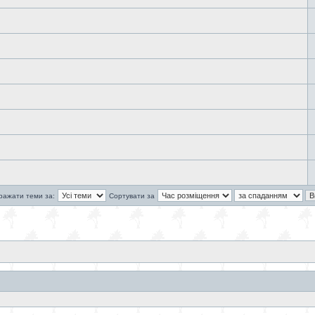
ражати теми за:
Сортувати за