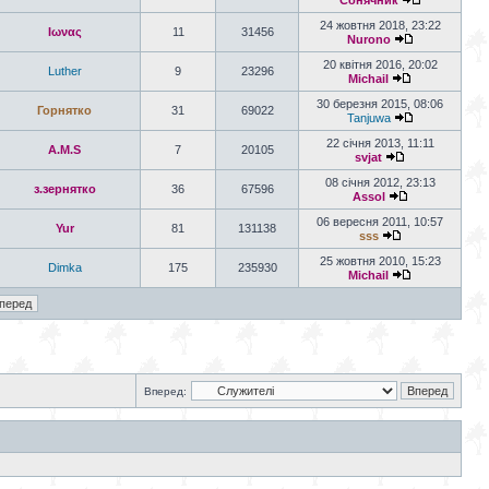
Сонячник
24 жовтня 2018, 23:22
Ιωνας
11
31456
Nurono
20 квітня 2016, 20:02
Luther
9
23296
Michail
30 березня 2015, 08:06
Горнятко
31
69022
Tanjuwa
22 січня 2013, 11:11
A.M.S
7
20105
svjat
08 січня 2012, 23:13
з.зернятко
36
67596
Assol
06 вересня 2011, 10:57
Yur
81
131138
sss
25 жовтня 2010, 15:23
Dimka
175
235930
Michail
Вперед: