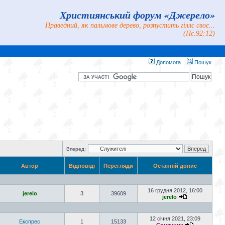
Християнський форум «Джерело»
Праведний, як пальмове дерево, розпустить гіллє своє...
(Пс.92:12)
Допомога
Пошук
Вперед:
Автор
Відповіді
Перегляди
Останній допис
16 грудня 2012, 16:00
jerelo
3
39609
jerelo
12 січня 2021, 23:09
Експрес
1
15133