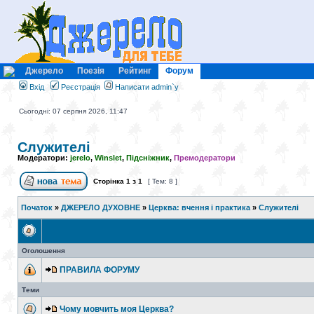
Джерело
Поезія
Рейтинг
Форум
Вхід
Реєстрація
Написати admin`у
Сьогодні: 07 серпня 2026, 11:47
Служителі
Модератори:
jerelo
,
Winslet
,
Підсніжник
,
Премодератори
Сторінка
1
з
1
[ Тем: 8 ]
Початок
»
ДЖЕРЕЛО ДУХОВНЕ
»
Церква: вчення і практика
»
Служителі
Оголошення
ПРАВИЛА ФОРУМУ
Теми
Чому мовчить моя Церква?