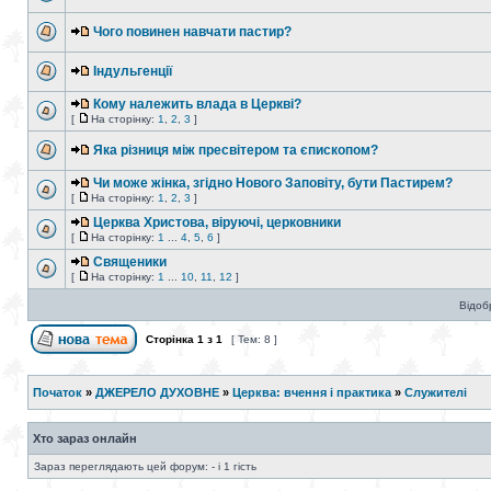
Чого повинен навчати пастир?
Індульгенції
Кому належить влада в Церкві?
[
На сторінку:
1
,
2
,
3
]
Яка різниця між пресвітером та єпископом?
Чи може жiнка, згiдно Нового Заповiту, бути Пастирем?
[
На сторінку:
1
,
2
,
3
]
Церква Христова, віруючі, церковники
[
На сторінку:
1
...
4
,
5
,
6
]
Священики
[
На сторінку:
1
...
10
,
11
,
12
]
Відоб
Сторінка
1
з
1
[ Тем: 8 ]
Початок
»
ДЖЕРЕЛО ДУХОВНЕ
»
Церква: вчення і практика
»
Служителі
Хто зараз онлайн
Зараз переглядають цей форум: - і 1 гість