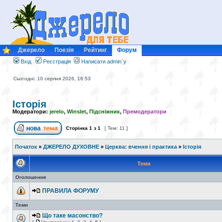
Джерело
Поезія
Рейтинг
Форум
Вхід
Реєстрація
Написати admin`у
Сьогодні: 10 серпня 2026, 16:53
Історія
Модератори:
jerelo
,
Winslet
,
Підсніжник
,
Премодератори
Сторінка
1
з
1
[ Тем: 11 ]
Початок
»
ДЖЕРЕЛО ДУХОВНЕ
»
Церква: вчення і практика
»
Історія
Теми
Оголошення
ПРАВИЛА ФОРУМУ
Теми
Що таке масонство?