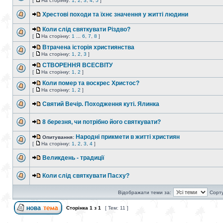
[
На сторінку:
1
,
2
,
3
,
4
,
5
]
Хрестові походи та їхнє значення у житті людини
Коли слід святкувати Різдво?
[
На сторінку:
1
...
6
,
7
,
8
]
Втрачена iсторiя християнства
[
На сторінку:
1
,
2
,
3
]
СТВОРЕННЯ ВСЕСВІТУ
[
На сторінку:
1
,
2
]
Коли помер та воскрес Христос?
[
На сторінку:
1
,
2
]
Святий Вечір. Походження куті. Ялинка
8 березня, чи потрібно його святкувати?
Народні прикмети в житті християн
Опитування:
[
На сторінку:
1
,
2
,
3
,
4
]
Великдень - традиції
Коли слід святкувати Пасху?
Відображати теми за:
Сорту
Сторінка
1
з
1
[ Тем: 11 ]