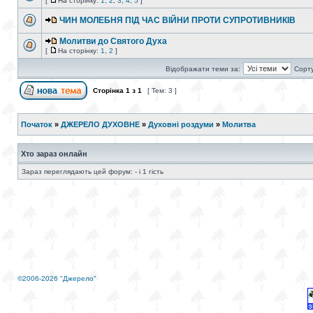
[
На сторінку:
1
,
2
,
3
,
4
,
5
]
ЧИН МОЛЕБНЯ ПIД ЧАС ВІЙНИ ПРОТИ СУПРОТИВНИКІВ
Молитви до Святого Духа
[
На сторінку:
1
,
2
]
Відображати теми за:
Сорту
Сторінка
1
з
1
[ Тем: 3 ]
Початок
»
ДЖЕРЕЛО ДУХОВНЕ
»
Духовні роздуми
»
Молитва
Хто зараз онлайн
Зараз переглядають цей форум: - і 1 гість
©2006-2026 "Джерело"