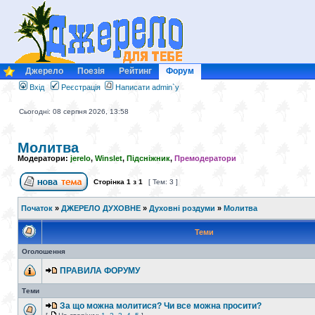
Джерело
Поезія
Рейтинг
Форум
Вхід
Реєстрація
Написати admin`у
Сьогодні: 08 серпня 2026, 13:58
Молитва
Модератори:
jerelo
,
Winslet
,
Підсніжник
,
Премодератори
Сторінка
1
з
1
[ Тем: 3 ]
Початок
»
ДЖЕРЕЛО ДУХОВНЕ
»
Духовні роздуми
»
Молитва
Теми
Оголошення
ПРАВИЛА ФОРУМУ
Теми
За що можна молитися? Чи все можна просити?