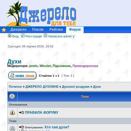
Джерело
Поезія
Рейтинг
Форум
Вхід
Реєстрація
Написати admin`у
Сьогодні: 08 серпня 2026, 19:32
Духи
Модератори:
jerelo
,
Winslet
,
Підсніжник
,
Премодератори
Сторінка
1
з
1
[ Тем: 3 ]
Початок
»
ДЖЕРЕЛО ДУХОВНЕ
»
Духовні роздуми
»
Духи
Теми
Оголошення
ПРАВИЛА ФОРУМУ
Теми
Хто такі духи?
Опитування: