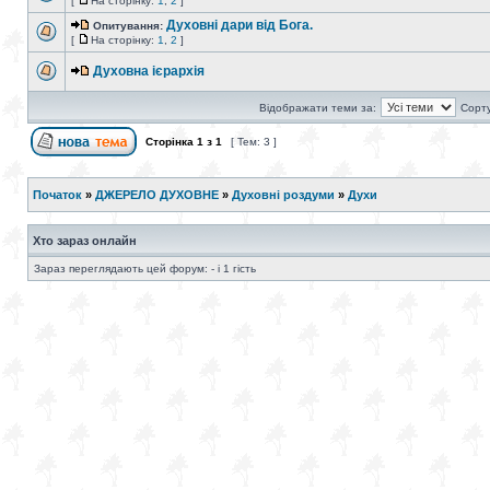
[
На сторінку:
1
,
2
]
Духовні дари від Бога.
Опитування:
[
На сторінку:
1
,
2
]
Духовна ієрархія
Відображати теми за:
Сорту
Сторінка
1
з
1
[ Тем: 3 ]
Початок
»
ДЖЕРЕЛО ДУХОВНЕ
»
Духовні роздуми
»
Духи
Хто зараз онлайн
Зараз переглядають цей форум: - і 1 гість