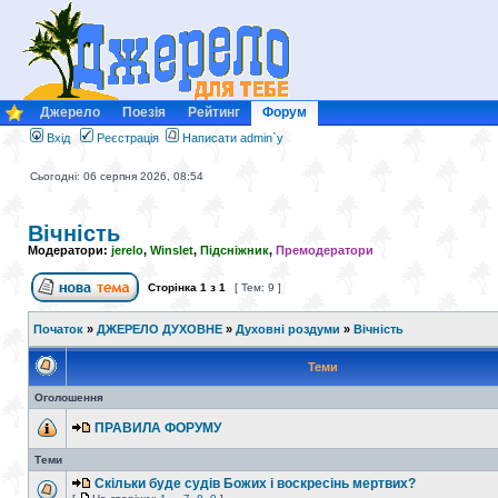
Джерело
Поезія
Рейтинг
Форум
Вхід
Реєстрація
Написати admin`у
Сьогодні: 06 серпня 2026, 08:54
Вічність
Модератори:
jerelo
,
Winslet
,
Підсніжник
,
Премодератори
Сторінка
1
з
1
[ Тем: 9 ]
Початок
»
ДЖЕРЕЛО ДУХОВНЕ
»
Духовні роздуми
»
Вічність
Теми
Оголошення
ПРАВИЛА ФОРУМУ
Теми
Скільки буде судів Божих і воскресінь мертвих?