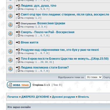
[
На сторінку:
1
...
7
,
8
,
9
]
Людина: дух, душа, тіло
[
На сторінку:
1
...
5
,
6
,
7
]
Святі отці про тіло людини: створене, після гріха, воскресле
[
На сторінку:
1
,
2
]
Вознесіння Церкви
Опитування:
[
На сторінку:
1
,
2
,
3
,
4
]
Смерть - Пекло чи Рай - Воскресіння
[
На сторінку:
1
...
6
,
7
,
8
]
Вічне життя
Роздуми над свідченнями тих, хто був у раю чи пеклі
[
На сторінку:
1
...
6
,
7
,
8
]
Тіло й кров посісти Божого Царства не можуть...(1Кор.15:50)
[
На сторінку:
1
...
29
,
30
,
31
]
Людина покликана стати Богом?
[
На сторінку:
1
...
6
,
7
,
8
]
Відображати теми за:
Сорту
Сторінка
1
з
1
[ Тем: 9 ]
Початок
»
ДЖЕРЕЛО ДУХОВНЕ
»
Духовні роздуми
»
Вічність
Хто зараз онлайн