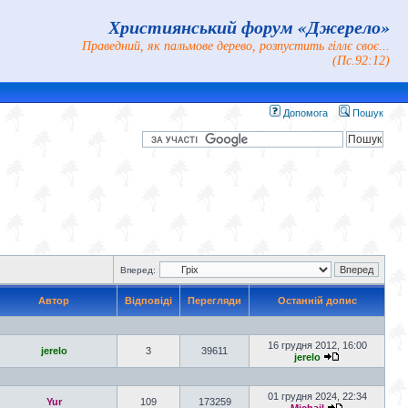
Християнський форум «Джерело»
Праведний, як пальмове дерево, розпустить гіллє своє...
(Пс.92:12)
Допомога
Пошук
Вперед:
Автор
Відповіді
Перегляди
Останній допис
16 грудня 2012, 16:00
jerelo
3
39611
jerelo
01 грудня 2024, 22:34
Yur
109
173259