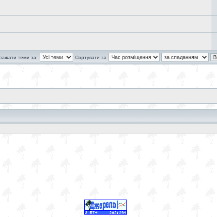
ражати теми за:
Сортувати за