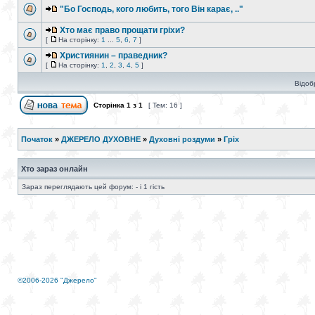
"Бо Господь, кого любить, того Він карає, .."
Хто має право прощати гріхи?
[
На сторінку:
1
...
5
,
6
,
7
]
Християнин – праведник?
[
На сторінку:
1
,
2
,
3
,
4
,
5
]
Відоб
Сторінка
1
з
1
[ Тем: 16 ]
Початок
»
ДЖЕРЕЛО ДУХОВНЕ
»
Духовні роздуми
»
Гріх
Хто зараз онлайн
Зараз переглядають цей форум: - і 1 гість
©2006-2026 "Джерело"