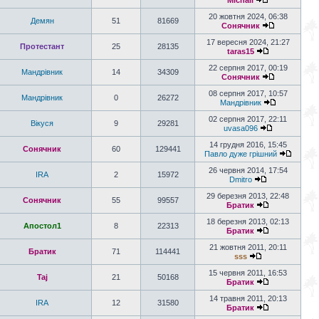
Michail
20 жовтня 2024, 06:38
Демян
51
81669
Сонячник
17 вересня 2024, 21:27
Протестант
25
28135
taras15
22 серпня 2017, 00:19
Мандрiвник
14
34309
Сонячник
08 серпня 2017, 10:57
Мандрiвник
0
26272
Мандрiвник
02 серпня 2017, 22:11
Вікуся
9
29281
uvasa096
14 грудня 2016, 15:45
Сонячник
60
129441
Павло дуже грішний
26 червня 2014, 17:54
IRA
2
15972
Dmitro
29 березня 2013, 22:48
Сонячник
55
99557
Братик
18 березня 2013, 02:13
Апостол1
8
22313
Братик
21 жовтня 2011, 20:11
Братик
71
114441
sss
15 червня 2011, 16:53
Taj
21
50168
Братик
14 травня 2011, 20:13
IRA
12
31580
Братик