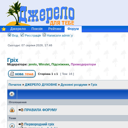
Джерело
Поезія
Рейтинг
Форум
Вхід
Реєстрація
Написати admin`у
Сьогодні: 07 серпня 2026, 17:46
Гріх
Модератори:
jerelo
,
Winslet
,
Підсніжник
,
Премодератори
Сторінка
1
з
1
[ Тем: 16 ]
Початок
»
ДЖЕРЕЛО ДУХОВНЕ
»
Духовні роздуми
»
Гріх
Оголошення
ПРАВИЛА ФОРУМУ
Теми
Первородний гріх