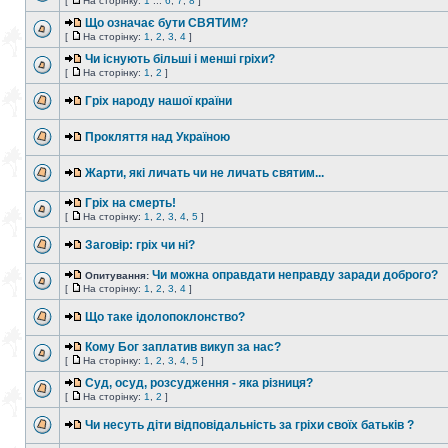
[
На сторінку:
1
...
6
,
7
,
8
]
Що означає бути СВЯТИМ?
[
На сторінку:
1
,
2
,
3
,
4
]
Чи існують більші і менші гріхи?
[
На сторінку:
1
,
2
]
Гріх народу нашої країни
Прокляття над Україною
Жарти, які личать чи не личать святим...
Гріх на смерть!
[
На сторінку:
1
,
2
,
3
,
4
,
5
]
Заговір: гріх чи ні?
Чи можна оправдати неправду заради доброго?
Опитування:
[
На сторінку:
1
,
2
,
3
,
4
]
Що таке ідолопоклонство?
Кому Бог заплатив викуп за нас?
[
На сторінку:
1
,
2
,
3
,
4
,
5
]
Суд, осуд, розсудження - яка різниця?
[
На сторінку:
1
,
2
]
Чи несуть діти відповідальність за гріхи своїх батьків ?