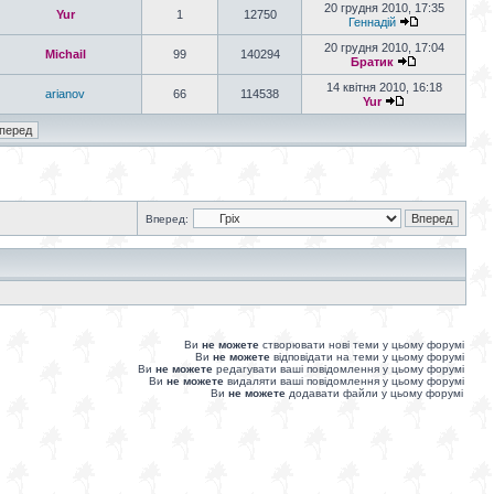
20 грудня 2010, 17:35
Yur
1
12750
Геннадій
20 грудня 2010, 17:04
Michail
99
140294
Братик
14 квітня 2010, 16:18
arianov
66
114538
Yur
Вперед:
Ви
не можете
створювати нові теми у цьому форумі
Ви
не можете
відповідати на теми у цьому форумі
Ви
не можете
редагувати ваші повідомлення у цьому форумі
Ви
не можете
видаляти ваші повідомлення у цьому форумі
Ви
не можете
додавати файли у цьому форумі