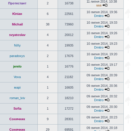
11 липня 2014, 10:38
Протестант
2
16738
sss
10 липня 2014, 19:36
Юліан
6
22561
Dmitro
10 липня 2014, 19:33
Michail
38
73960
Dmitro
10 липня 2014, 19:26
svyatoslav
4
20012
Dmitro
10 липня 2014, 19:23
NiXy
4
19935
Dmitro
10 липня 2014, 19:20
paradoxys
2
17676
Dmitro
10 липня 2014, 19:17
jerelo
1
16776
Dmitro
09 липня 2014, 20:39
Vova
4
21182
Dmitro
09 липня 2014, 20:36
марі
1
16605
Dmitro
09 липня 2014, 20:32
roman_lviv
2
18210
Dmitro
09 липня 2014, 20:30
Sofia
1
17272
Dmitro
09 липня 2014, 20:23
Сонячник
9
28301
Dmitro
09 липня 2014, 20:18
Сонячник
29
69591