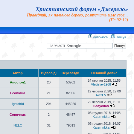
Християнський форум «Джерело»
Праведний, як пальмове дерево, розпустить гіллє своє...
(Пс.92:12)
Допомога
Пошук
Автор
Відповіді
Перегляди
Останній допис
24 серпня 2025, 11:55
Апостол1
20
53962
Vladislav1968
12 червня 2020, 19:09
Leonidua
21
82396
AlexEV
22 червня 2019, 19:11
lightchild
204
445926
Богуслав
03 грудня 2018, 14:08
Сонячник
2
48457
Katerrinkka
03 грудня 2018, 14:07
NELC
31
79313
Katerrinkka