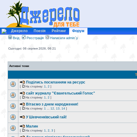
Джерело
Поезія
Рейтинг
Форум
Вхід
Реєстрація
Написати admin`у
Сьогодні: 06 серпня 2026, 06:21
Активні теми
Т
Поділись посиланням на ресурс
[
На сторінку:
1
,
2
]
сайт журналу "Євангельський Голос"
[
На сторінку:
1
,
2
]
Вітаємо з днем народження!
[
На сторінку:
1
...
12
,
13
,
14
]
У Шевченківський гай!
Малин
[
На сторінку:
1
,
2
,
3
]