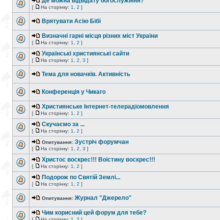
Де можна відвідату богослужіння?
[
На сторінку:
1
,
2
]
Врятувати Асію Бібі
Визначні гарні місця різних міст України
[
На сторінку:
1
,
2
]
Українські християнські сайти
[
На сторінку:
1
,
2
,
3
]
Тема для новачків. Активність
Конференція у Чикаго
Християнське Інтернет-телерадіомовлення
[
На сторінку:
1
,
2
]
Скучаємо за ...
[
На сторінку:
1
,
2
]
Зустріч форумчан
Опитування:
[
На сторінку:
1
,
2
,
3
]
Христос воскрес!!! Воістину воскрес!!!
[
На сторінку:
1
,
2
]
Подорож по Святій Землі...
[
На сторінку:
1
,
2
]
Журнал "Джерело"
Опитування:
Чим корисний цей форум для тебе?
[
На сторінку:
1
,
2
]