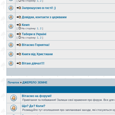
[
На сторінку:
1
,
2
]
Запрошуємо в гості! ;)
Довідки, контакти з церквами
Кемп
[
На сторінку:
1
,
2
]
Табори в Україні
[
На сторінку:
1
,
2
]
Вітаємо Горнятка!
Книги від Христиани
Вітаю дівчат!!!
Початок
»
ДЖЕРЕЛО ЗЕМНЕ
Вітаємо на форумі!
Привітання та побажання! Залиши свої враження про форум. Все для н
Що? Де? Коли?
Розміщуйте тут оголошення про заплановані заходи, які стосуються христ