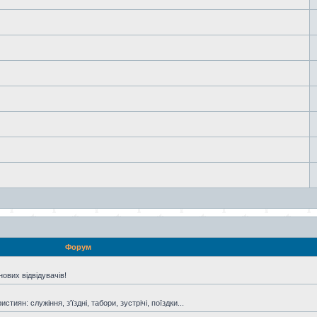
Форум
ових відвідувачів!
иян: служіння, з'їздні, табори, зустрічі, поїздки...