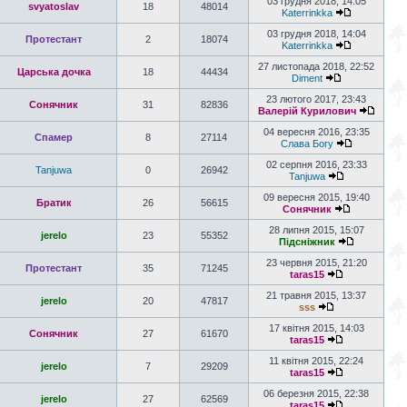
03 грудня 2018, 14:05
svyatoslav
18
48014
Katerrinkka
03 грудня 2018, 14:04
Протестант
2
18074
Katerrinkka
27 листопада 2018, 22:52
Царська дочка
18
44434
Diment
23 лютого 2017, 23:43
Сонячник
31
82836
Валерій Курилович
04 вересня 2016, 23:35
Спамер
8
27114
Слава Богу
02 серпня 2016, 23:33
Tanjuwa
0
26942
Tanjuwa
09 вересня 2015, 19:40
Братик
26
56615
Сонячник
28 липня 2015, 15:07
jerelo
23
55352
Підсніжник
23 червня 2015, 21:20
Протестант
35
71245
taras15
21 травня 2015, 13:37
jerelo
20
47817
sss
17 квітня 2015, 14:03
Сонячник
27
61670
taras15
11 квітня 2015, 22:24
jerelo
7
29209
taras15
06 березня 2015, 22:38
jerelo
27
62569
taras15