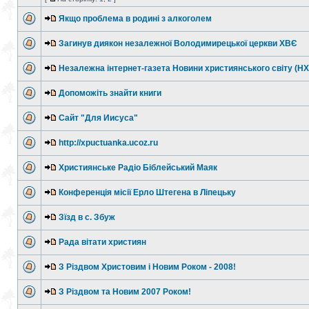
Якщо проблема в родині з алкоголем
Загинув диякон незалежної Володимирецької церкви ХВЄ
Незалежна інтернет-газета Новини християнського світу (Н
Допоможіть знайти книги
Сайт "Для Иисуса"
http://xpuctuanka.ucoz.ru
Християнське Радіо Біблейський Маяк
Конференція місії Ерло Штегена в Ліпецьку
Зїзд в с. Збуж
Рада вітати християн
З Різдвом Христовим і Новим Роком - 2008!
З Різдвом та Новим 2007 Роком!