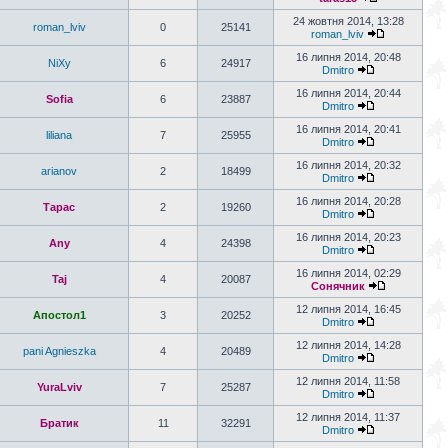
24 жовтня 2014, 13:28
roman_lviv
0
25141
roman_lviv
16 липня 2014, 20:48
NiXy
6
24917
Dmitro
16 липня 2014, 20:44
Sofia
6
23887
Dmitro
16 липня 2014, 20:41
liliana
7
25955
Dmitro
16 липня 2014, 20:32
arianov
2
18499
Dmitro
16 липня 2014, 20:28
Тарас
2
19260
Dmitro
16 липня 2014, 20:23
Any
4
24398
Dmitro
16 липня 2014, 02:29
Taj
4
20087
Сонячник
12 липня 2014, 16:45
Апостол1
3
20252
Dmitro
12 липня 2014, 14:28
pani Agnieszka
4
20489
Dmitro
12 липня 2014, 11:58
YuraLviv
7
25287
Dmitro
12 липня 2014, 11:37
Братик
11
32291
Dmitro