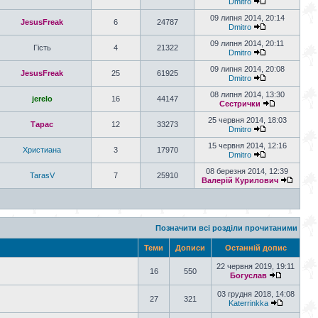
Dmitro
09 липня 2014, 20:14
JesusFreak
6
24787
Dmitro
09 липня 2014, 20:11
Гість
4
21322
Dmitro
09 липня 2014, 20:08
JesusFreak
25
61925
Dmitro
08 липня 2014, 13:30
jerelo
16
44147
Сестрички
25 червня 2014, 18:03
Тарас
12
33273
Dmitro
15 червня 2014, 12:16
Христиана
3
17970
Dmitro
08 березня 2014, 12:39
TarasV
7
25910
Валерій Курилович
Позначити всі розділи прочитаними
Теми
Дописи
Останній допис
22 червня 2019, 19:11
16
550
Богуслав
03 грудня 2018, 14:08
27
321
Katerrinkka