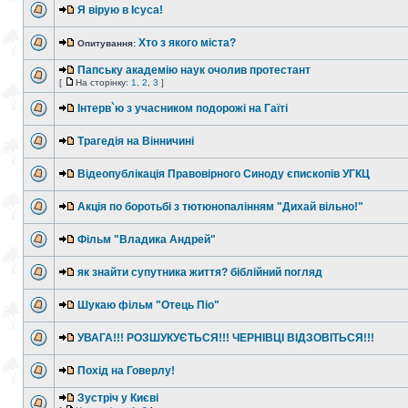
Я вірую в Ісуса!
Хто з якого міста?
Опитування:
Папську академію наук очолив протестант
[
На сторінку:
1
,
2
,
3
]
Інтерв`ю з учасником подорожі на Гаїті
Трагедія на Вінничині
Відеопублікація Правовірного Синоду єпископів УГКЦ
Акція по боротьбі з тютюнопалінням "Дихай вільно!"
Фільм "Владика Андрей"
як знайти супутника життя? біблійний погляд
Шукаю фільм "Отець Піо"
УВАГА!!! РОЗШУКУЄТЬСЯ!!! ЧЕРНІВЦІ ВІДЗОВІТЬСЯ!!!
Похід на Говерлу!
Зустріч у Києві