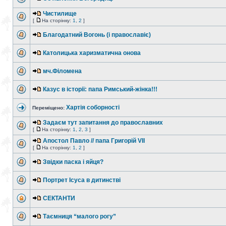
Чистилище
[
На сторінку:
1
,
2
]
Благодатний Вогонь (і православіє)
Католицька харизматична онова
мч.Філомена
Казус в історії: папа Римський-жінка!!!
Хартія соборності
Переміщено:
Задаєм тут запитання до православних
[
На сторінку:
1
,
2
,
3
]
Апостол Павло // папа Григорій VII
[
На сторінку:
1
,
2
]
Звідки паска і яйця?
Портрет Ісуса в дитинстві
СЕКТАНТИ
Таємниця “малого рогу”