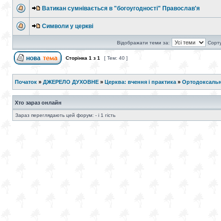
Ватикан сумнівається в "богоугодності" Православ'я
Символи у церкві
Відображати теми за:
Сорту
Сторінка
1
з
1
[ Тем: 40 ]
Початок
»
ДЖЕРЕЛО ДУХОВНЕ
»
Церква: вчення і практика
»
Ортодоксальн
Хто зараз онлайн
Зараз переглядають цей форум: - і 1 гість