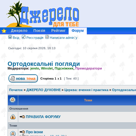
Джерело
Поезія
Рейтинг
Форум
Вхід
Реєстрація
Написати admin`у
Сьогодні: 10 серпня 2026, 16:13
Ортодоксальні погляди
Модератори:
jerelo
,
Winslet
,
Підсніжник
,
Премодератори
Сторінка
1
з
1
[ Тем: 40 ]
Початок
»
ДЖЕРЕЛО ДУХОВНЕ
»
Церква: вчення і практика
»
Ортодоксальн
Теми
Оголошення
ПРАВИЛА ФОРУМУ
Теми
Про ікони