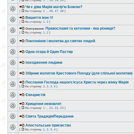
[
На сторінку:
1
...
18
,
19
,
20
]
Чи є діва Марія матір’ю Божою?
[
На сторінку:
1
...
46
,
47
,
48
]
Вишиття ікон !!!
[
На сторінку:
1
,
2
]
Православні та католики - яка різниця?
Опитування:
[
На сторінку:
1
,
2
]
Поклоніння і молитва до святих людей
Одна отара й Один Пастир
походження людини
Збірник молитов Хрестового Походу (для спільної молитви)
Послання Господа нашого Ісуса Христа через жінку Марія
[
На сторінку:
1
,
2
,
3
,
4
]
Євхаристія
Хрищення немовлят
[
На сторінку:
1
...
21
,
22
,
23
]
Свята Традиція/Передання
Апостольське приємство
[
На сторінку:
1
,
2
,
3
,
4
]