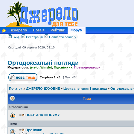
Джерело
Поезія
Рейтинг
Форум
Вхід
Реєстрація
Написати admin`у
Сьогодні: 09 серпня 2026, 08:10
Ортодоксальні погляди
Модератори:
jerelo
,
Winslet
,
Підсніжник
,
Премодератори
Сторінка
1
з
1
[ Тем: 40 ]
Початок
»
ДЖЕРЕЛО ДУХОВНЕ
»
Церква: вчення і практика
»
Ортодоксальн
Теми
Оголошення
ПРАВИЛА ФОРУМУ
Теми
Про ікони