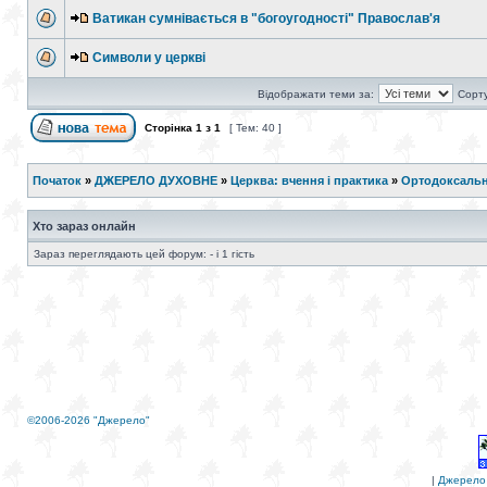
Ватикан сумнівається в "богоугодності" Православ'я
Символи у церкві
Відображати теми за:
Сорту
Сторінка
1
з
1
[ Тем: 40 ]
Початок
»
ДЖЕРЕЛО ДУХОВНЕ
»
Церква: вчення і практика
»
Ортодоксальн
Хто зараз онлайн
Зараз переглядають цей форум: - і 1 гість
©2006-2026 "Джерело"
|
Джерело