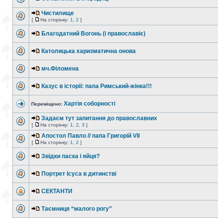
Чистилище
[
На сторінку:
1
,
2
]
Благодатний Вогонь (і православіє)
Католицька харизматична онова
мч.Філомена
Казус в історії: папа Римський-жінка!!!
Хартія соборності
Переміщено:
Задаєм тут запитання до православних
[
На сторінку:
1
,
2
,
3
]
Апостол Павло // папа Григорій VII
[
На сторінку:
1
,
2
]
Звідки паска і яйця?
Портрет Ісуса в дитинстві
СЕКТАНТИ
Таємниця “малого рогу”