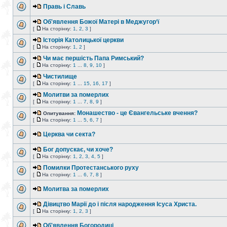
Правь і Славь
Об'явлення Божої Матері в Меджугор‘ї
[
На сторінку:
1
,
2
,
3
]
Історія Католицької церкви
[
На сторінку:
1
,
2
]
Чи має першість Папа Римський?
[
На сторінку:
1
...
8
,
9
,
10
]
Чистилище
[
На сторінку:
1
...
15
,
16
,
17
]
Молитви за померлих
[
На сторінку:
1
...
7
,
8
,
9
]
Монашество - це Євангельське вчення?
Опитування:
[
На сторінку:
1
...
5
,
6
,
7
]
Церква чи секта?
Бог допускає, чи хоче?
[
На сторінку:
1
,
2
,
3
,
4
,
5
]
Помилки Протестанського руху
[
На сторінку:
1
...
6
,
7
,
8
]
Молитва за померлих
Дівицтво Марії до і після народження Ісуса Христа.
[
На сторінку:
1
,
2
,
3
]
Об'явлення Богородиці