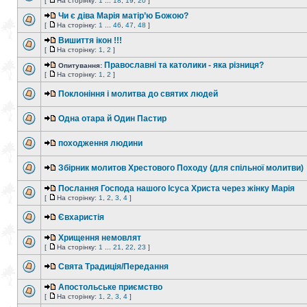
[
На сторінку:
1
...
18
,
19
,
20
]
Чи є діва Марія матір’ю Божою?
[
На сторінку:
1
...
46
,
47
,
48
]
Вишиття ікон !!!
[
На сторінку:
1
,
2
]
Православні та католики - яка різниця?
Опитування:
[
На сторінку:
1
,
2
]
Поклоніння і молитва до святих людей
Одна отара й Один Пастир
походження людини
Збірник молитов Хрестового Походу (для спільної молитви)
Послання Господа нашого Ісуса Христа через жінку Марія
[
На сторінку:
1
,
2
,
3
,
4
]
Євхаристія
Хрищення немовлят
[
На сторінку:
1
...
21
,
22
,
23
]
Свята Традиція/Передання
Апостольське приємство
[
На сторінку:
1
,
2
,
3
,
4
]