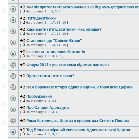
Аналіз протестантського вчення з сайту www.gotquestions.or
[
На сторінку:
1
...
4
,
5
,
6
]
П'ятидесятники
[
На сторінку:
1
...
17
,
18
,
19
]
Харизмати і п'ятдесятники - яка різниця?
[
На сторінку:
1
...
17
,
18
,
19
]
Ставлення до "Свідків Єгови"
[
На сторінку:
1
...
13
,
14
,
15
]
Інші мови - ставлення баптистів
[
На сторінку:
1
,
2
,
3
,
4
,
5
]
Форум 2013 з участю семи відомих пасторів
Протестанти - хто є вони?
Іван Воронаєв: історія однієї людини, історія всієї Церкви
Пробудження
[
На сторінку:
1
,
2
,
3
]
Про Сандея Аделаджа
[
На сторінку:
1
,
2
,
3
,
4
]
Римо-Католицька Церква в пророцтвах Святого Письма
Тед Вільсон обраний єпископом Адвентистської Церкви
[
На сторінку:
1
,
2
,
3
,
4
]