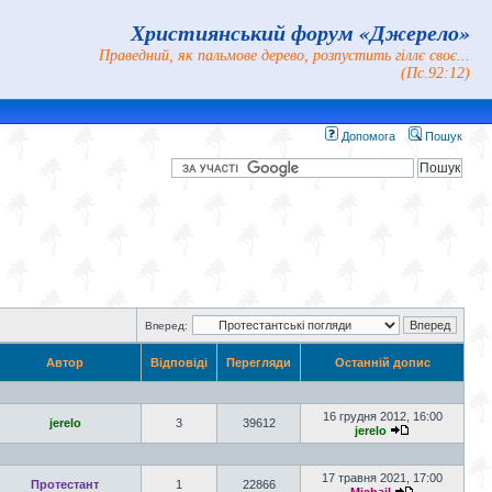
Християнський форум «Джерело»
Праведний, як пальмове дерево, розпустить гіллє своє...
(Пс.92:12)
Допомога
Пошук
Вперед:
Автор
Відповіді
Перегляди
Останній допис
16 грудня 2012, 16:00
jerelo
3
39612
jerelo
17 травня 2021, 17:00
Протестант
1
22866