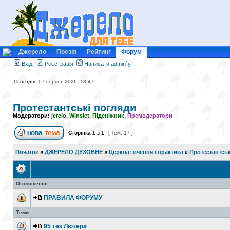
Джерело
Поезія
Рейтинг
Форум
Вхід
Реєстрація
Написати admin`у
Сьогодні: 07 серпня 2026, 18:47
Протестантські погляди
Модератори:
jerelo
,
Winslet
,
Підсніжник
,
Премодератори
Сторінка
1
з
1
[ Тем: 17 ]
Початок
»
ДЖЕРЕЛО ДУХОВНЕ
»
Церква: вчення і практика
»
Протестантськ
Оголошення
ПРАВИЛА ФОРУМУ
Теми
95 тез Лютера