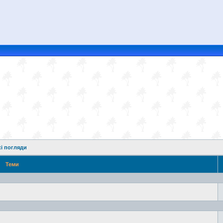
і погляди
Теми