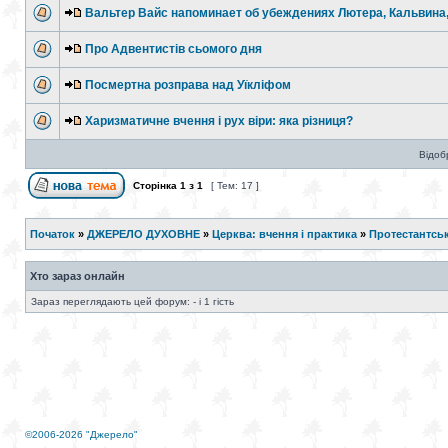
Вальтер Вайс напоминает об убеждениях Лютера, Кальвина,
Про Адвентистів сьомого дня
Посмертна розправа над Уїкліфом
Харизматичне вчення і рух віри: яка різниця?
Відоб
Сторінка
1
з
1
[ Тем: 17 ]
Початок
»
ДЖЕРЕЛО ДУХОВНЕ
»
Церква: вчення і практика
»
Протестантськ
Хто зараз онлайн
Зараз переглядають цей форум: - і 1 гість
©2006-2026 "Джерело"