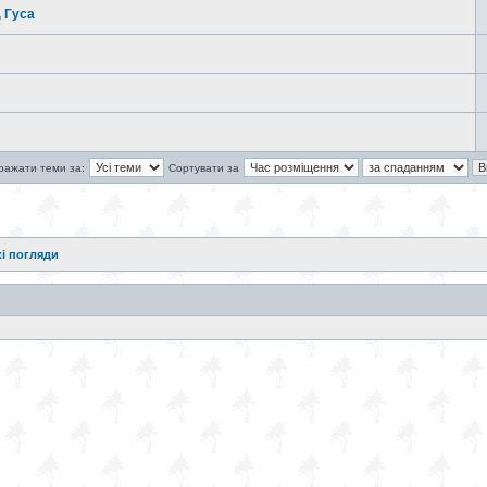
 Гуса
ражати теми за:
Сортувати за
і погляди