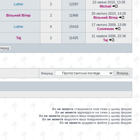
23 липня 2010, 13:35
Luther
2
12287
Michail
20 лютого 2010, 14:26
Вільний Вітер
2
11968
Вільний Вітер
17 лютого 2009, 13:08
Luther
6
15416
Сонячник
11 червня 2006, 22:36
Taj
2
11425
Taj
Вперед:
Ви
не можете
створювати нові теми у цьому форумі
Ви
не можете
відповідати на теми у цьому форумі
Ви
не можете
редагувати ваші повідомлення у цьому форумі
Ви
не можете
видаляти ваші повідомлення у цьому форумі
Ви
не можете
додавати файли у цьому форумі