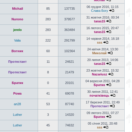
Michail
06 грудня 2016, 11:15
Michail
85
137735
Слава Богу
31 жовтня 2016, 00:34
Nurono
283
379577
taras15
16 лютого 2015, 20:47
jerelo
283
363484
taras15
14 червня 2014, 16:18
Valia
222
291799
sss
24 квітня 2014, 13:30
Вогник
60
102364
Миколай
20 липня 2013, 14:06
Протестант
11
24621
taras15
23 жовтня 2011, 15:32
Протестант
8
21479
Nazariusz
04 вересня 2011, 04:28
Братик
0
20101
Братик
30 липня 2011, 12:41
Рома
41
69078
початківець
17 березня 2011, 22:49
ап28
53
87740
Протестант
09 лютого 2011, 07:27
Luther
3
14320
Братик
05 січня 2011, 20:48
Luther
45
74632
sss