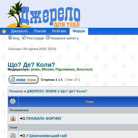
Джерело
Поезія
Рейтинг
Форум
Вхід
Реєстрація
Написати admin`у
Сьогодні: 09 серпня 2026, 03:02
Що? Де? Коли?
Модератори:
jerelo
,
Winslet
,
Підсніжник
,
Апостол1
Сторінка
1
з
1
[ Тем: 27 ]
Початок
»
ДЖЕРЕЛО ЗЕМНЕ
»
Що? Де? Коли?
Теми
Оголошення
ПРАВИЛА ФОРУМУ
Теми
У Шевченківський гай!