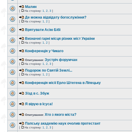
Малин
[
На сторінку:
1
,
2
,
3
]
Де можна відвідату богослужіння?
[
На сторінку:
1
,
2
]
Врятувати Асію Бібі
Визначні гарні місця різних міст України
[
На сторінку:
1
,
2
]
Конференція у Чикаго
Зустріч форумчан
Опитування:
[
На сторінку:
1
,
2
,
3
]
Подорож по Святій Землі...
[
На сторінку:
1
,
2
]
Конференція місії Ерло Штегена в Ліпецьку
Зїзд в с. Збуж
Я вірую в Ісуса!
Хто з якого міста?
Опитування:
Папську академію наук очолив протестант
[
На сторінку:
1
,
2
,
3
]