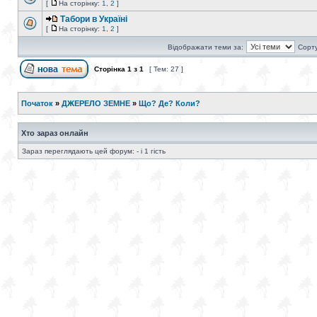
[
На сторінку:
1
,
2
]
Табори в Україні
[
На сторінку:
1
,
2
]
Відображати теми за:
Сорту
Сторінка
1
з
1
[ Тем: 27 ]
Початок
»
ДЖЕРЕЛО ЗЕМНЕ
»
Що? Де? Коли?
Хто зараз онлайн
Зараз переглядають цей форум: - і 1 гість