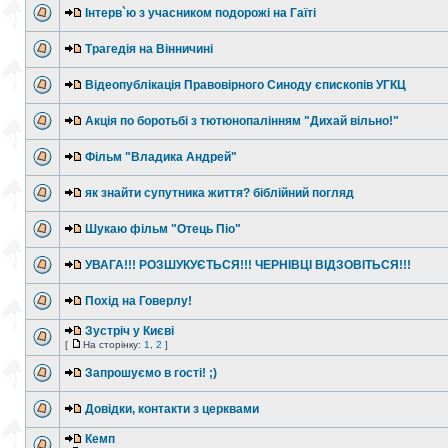
Інтерв`ю з учасником подорожі на Гаїті
Трагедія на Вінничині
Відеопублікація Правовірного Синоду єпископів УГКЦ
Акція по боротьбі з тютюнопалінням "Дихай вільно!"
Фільм "Владика Андрей"
як знайти супутника життя? біблійний погляд
Шукаю фільм "Отець Піо"
УВАГА!!! РОЗШУКУЄТЬСЯ!!! ЧЕРНІВЦІ ВІДЗОВІТЬСЯ!!!
Похід на Говерлу!
Зустріч у Києві
[
На сторінку:
1
,
2
]
Запрошуємо в гості! ;)
Довідки, контакти з церквами
Кемп