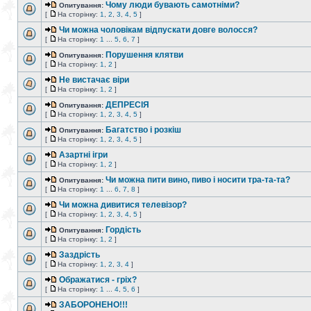
Чому люди бувають самотніми?
Опитування:
[
На сторінку:
1
,
2
,
3
,
4
,
5
]
Чи можна чоловікам відпускати довге волосся?
[
На сторінку:
1
...
5
,
6
,
7
]
Порушення клятви
Опитування:
[
На сторінку:
1
,
2
]
Не вистачає віри
[
На сторінку:
1
,
2
]
ДЕПРЕСІЯ
Опитування:
[
На сторінку:
1
,
2
,
3
,
4
,
5
]
Багатство і розкіш
Опитування:
[
На сторінку:
1
,
2
,
3
,
4
,
5
]
Азартні ігри
[
На сторінку:
1
,
2
]
Чи можна пити вино, пиво і носити тра-та-та?
Опитування:
[
На сторінку:
1
...
6
,
7
,
8
]
Чи можна дивитися телевізор?
[
На сторінку:
1
,
2
,
3
,
4
,
5
]
Гордість
Опитування:
[
На сторінку:
1
,
2
]
Заздрість
[
На сторінку:
1
,
2
,
3
,
4
]
Ображатися - гріх?
[
На сторінку:
1
...
4
,
5
,
6
]
ЗАБОРОНЕНО!!!