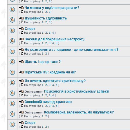
[
На сторінку:
1
,
2
,
3
]
Чи можна у неділю працювати?
[
На сторінку:
1
,
2
,
3
]
Душевність і духовність
[
На сторінку:
1
,
2
,
3
]
Спорт
[
На сторінку:
1
,
2
,
3
,
4
]
Засоби для покращення настрою:)
[
На сторінку:
1
,
2
,
3
,
4
,
5
]
Не розмовляти з людиною - це по-християнськи чи ні?
[
На сторінку:
1
,
2
]
Щастя. І що це таке ?
Піратське ПЗ: крадіжка чи ні?
Як личить одягатися християнину?
[
На сторінку:
1
,
2
,
3
,
4
,
5
]
Психологія в християнському аспекті
Опитування:
[
На сторінку:
1
,
2
,
3
,
4
]
Зовнішній вигляд християн
[
На сторінку:
1
,
2
,
3
,
4
,
5
]
Компютерна залежність. Як лікуватися?
Опитування:
[
На сторінку:
1
,
2
]
Спорт
[
На сторінку:
1
,
2
]