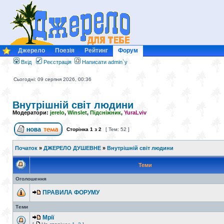
Джерело
Поезія
Рейтинг
Форум
Вхід
Реєстрація
Написати admin`у
Сьогодні: 09 серпня 2026, 00:36
Внутрішній світ людини
Модератори:
jerelo
,
Winslet
,
Підсніжник
,
YuraLviv
Сторінка
1
з
2
[ Тем: 52 ]
Початок
»
ДЖЕРЕЛО ДУШЕВНЕ
»
Внутрішній світ людини
Теми
Оголошення
ПРАВИЛА ФОРУМУ
Теми
Мрії