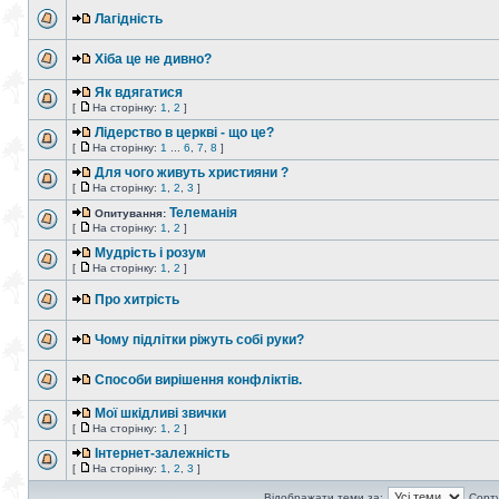
Лагідність
Хіба це не дивно?
Як вдягатися
[
На сторінку:
1
,
2
]
Лідерство в церкві - що це?
[
На сторінку:
1
...
6
,
7
,
8
]
Для чого живуть християни ?
[
На сторінку:
1
,
2
,
3
]
Телеманія
Опитування:
[
На сторінку:
1
,
2
]
Мудрість і розум
[
На сторінку:
1
,
2
]
Про хитрість
Чому підлітки ріжуть собі руки?
Способи вирішення конфліктів.
Мої шкідливі звички
[
На сторінку:
1
,
2
]
Інтернет-залежність
[
На сторінку:
1
,
2
,
3
]
Відображати теми за:
Сорту