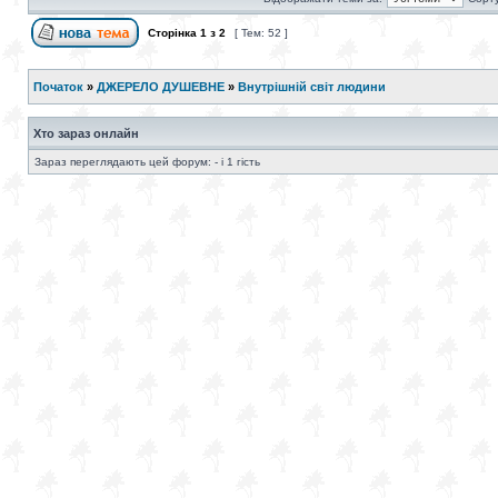
Сторінка
1
з
2
[ Тем: 52 ]
Початок
»
ДЖЕРЕЛО ДУШЕВНЕ
»
Внутрішній світ людини
Хто зараз онлайн
Зараз переглядають цей форум: - і 1 гість