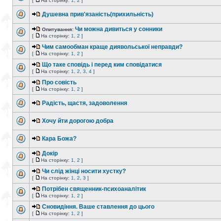
[
На сторінку:
1
,
2
]
Душевна прив'язаність(прихильність)
Чи можна дивиться у сонники
Опитування:
[
На сторінку:
1
,
2
]
Чим самообман краще диявольської неправди?
[
На сторінку:
1
,
2
]
Що таке сповідь і перед ким сповідатися
[
На сторінку:
1
,
2
,
3
,
4
]
Про совість
[
На сторінку:
1
,
2
]
Радість, щастя, задоволення
Хочу йти дорогою добра
Кара Божа?
Докір
[
На сторінку:
1
,
2
]
Чи слід жінці носити хустку?
[
На сторінку:
1
,
2
,
3
]
Потрібен священник-психоаналітик
[
На сторінку:
1
,
2
]
Сновидіння. Ваше ставлення до цього
[
На сторінку:
1
,
2
]