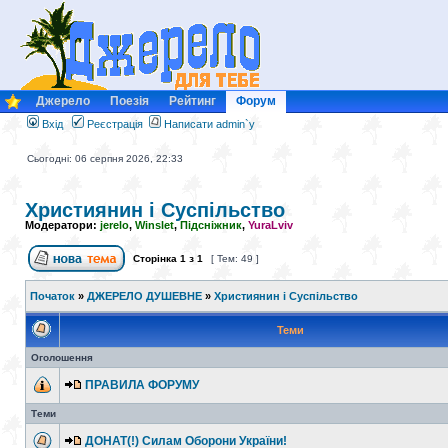
Джерело
Поезія
Рейтинг
Форум
Вхід
Реєстрація
Написати admin`у
Сьогодні: 06 серпня 2026, 22:33
Християнин і Суспільство
Модератори:
jerelo
,
Winslet
,
Підсніжник
,
YuraLviv
Сторінка
1
з
1
[ Тем: 49 ]
Початок
»
ДЖЕРЕЛО ДУШЕВНЕ
»
Християнин і Суспільство
Теми
Оголошення
ПРАВИЛА ФОРУМУ
Теми
ДОНАТ(!) Силам Оборони України!