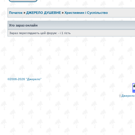
Початок
»
ДЖЕРЕЛО ДУШЕВНЕ
»
Християнин і Суспільство
Хто зараз онлайн
Зараз переглядають цей форум: - і 1 гість
©2006-2026 "Джерело"
|
Джерело