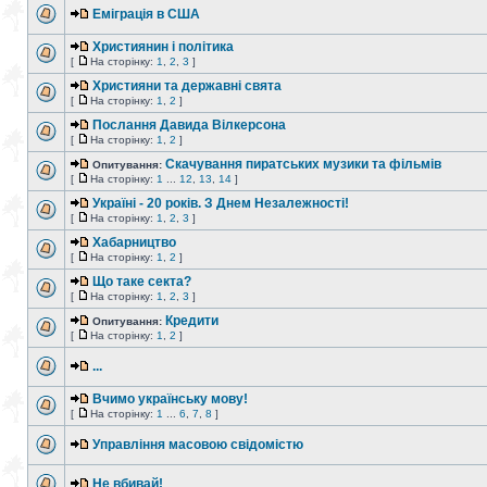
Еміграція в США
Християнин і політика
[
На сторінку:
1
,
2
,
3
]
Християни та державні свята
[
На сторінку:
1
,
2
]
Послання Давида Вілкерсона
[
На сторінку:
1
,
2
]
Скачування пиратських музики та фільмів
Опитування:
[
На сторінку:
1
...
12
,
13
,
14
]
Україні - 20 років. З Днем Незалежності!
[
На сторінку:
1
,
2
,
3
]
Хабарництво
[
На сторінку:
1
,
2
]
Що таке секта?
[
На сторінку:
1
,
2
,
3
]
Кредити
Опитування:
[
На сторінку:
1
,
2
]
...
Вчимо українську мову!
[
На сторінку:
1
...
6
,
7
,
8
]
Управління масовою свідомістю
Не вбивай!