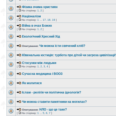
Фізика очима християн
[
На сторінку:
1
,
2
]
Націоналізм
[
На сторінку:
1
...
17
,
18
,
19
]
Війна в очах Божих
[
На сторінку:
1
,
2
]
Екологічний Хресний Хід
Чи можна їсти свячений хліб?
Опитування:
Ювенальна юстиція: турбота про дітей чи загроза цивілізації
Стосунки між людьми
[
На сторінку:
1
,
2
,
3
,
4
]
Сучасна медицина і ВООЗ
Як молитися
Іслам - релігія чи політична ідеологія?
Чи можна ставити памятники на могилах?
НЛО - що це таке?
Опитування:
[
На сторінку:
1
...
5
,
6
,
7
]