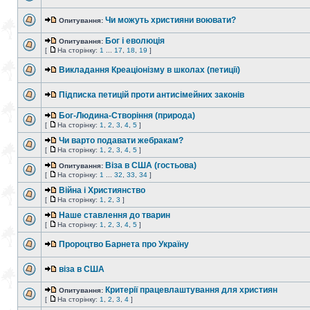
Чи можуть християни воювати?
Опитування:
Бог і еволюція
Опитування:
[
На сторінку:
1
...
17
,
18
,
19
]
Викладання Креаціонізму в школах (петиції)
Підписка петицій проти антисімейних законів
Бог-Людина-Створіння (природа)
[
На сторінку:
1
,
2
,
3
,
4
,
5
]
Чи варто подавати жебракам?
[
На сторінку:
1
,
2
,
3
,
4
,
5
]
Віза в США (гостьова)
Опитування:
[
На сторінку:
1
...
32
,
33
,
34
]
Війна і Християнство
[
На сторінку:
1
,
2
,
3
]
Наше ставлення до тварин
[
На сторінку:
1
,
2
,
3
,
4
,
5
]
Пророцтво Барнета про Україну
віза в США
Критерії працевлаштування для християн
Опитування:
[
На сторінку:
1
,
2
,
3
,
4
]