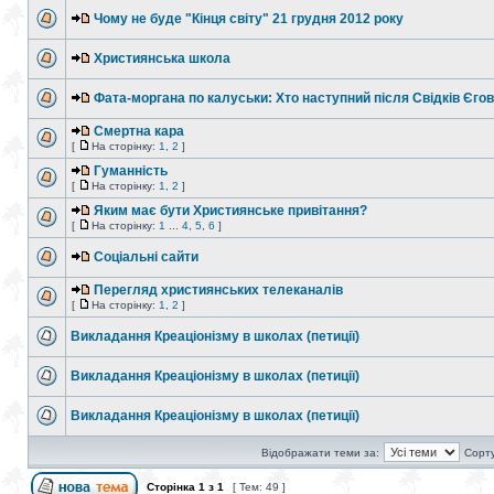
Чому не буде "Кінця світу" 21 грудня 2012 року
Християнська школа
Фата-моргана по калуськи: Хто наступний після Свідків Єго
Смертна кара
[
На сторінку:
1
,
2
]
Гуманність
[
На сторінку:
1
,
2
]
Яким має бути Християнське привітання?
[
На сторінку:
1
...
4
,
5
,
6
]
Соціальні сайти
Перегляд християнських телеканалів
[
На сторінку:
1
,
2
]
Викладання Креаціонізму в школах (петиції)
Викладання Креаціонізму в школах (петиції)
Викладання Креаціонізму в школах (петиції)
Відображати теми за:
Сорту
Сторінка
1
з
1
[ Тем: 49 ]