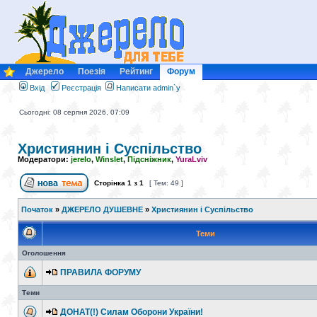
Джерело
Поезія
Рейтинг
Форум
Вхід
Реєстрація
Написати admin`у
Сьогодні: 08 серпня 2026, 07:09
Християнин і Суспільство
Модератори:
jerelo
,
Winslet
,
Підсніжник
,
YuraLviv
Сторінка
1
з
1
[ Тем: 49 ]
Початок
»
ДЖЕРЕЛО ДУШЕВНЕ
»
Християнин і Суспільство
Теми
Оголошення
ПРАВИЛА ФОРУМУ
Теми
ДОНАТ(!) Силам Оборони України!