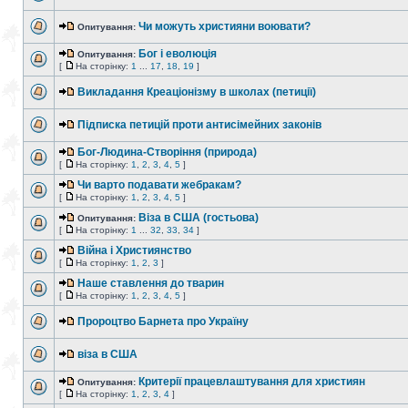
Чи можуть християни воювати?
Опитування:
Бог і еволюція
Опитування:
[
На сторінку:
1
...
17
,
18
,
19
]
Викладання Креаціонізму в школах (петиції)
Підписка петицій проти антисімейних законів
Бог-Людина-Створіння (природа)
[
На сторінку:
1
,
2
,
3
,
4
,
5
]
Чи варто подавати жебракам?
[
На сторінку:
1
,
2
,
3
,
4
,
5
]
Віза в США (гостьова)
Опитування:
[
На сторінку:
1
...
32
,
33
,
34
]
Війна і Християнство
[
На сторінку:
1
,
2
,
3
]
Наше ставлення до тварин
[
На сторінку:
1
,
2
,
3
,
4
,
5
]
Пророцтво Барнета про Україну
віза в США
Критерії працевлаштування для християн
Опитування:
[
На сторінку:
1
,
2
,
3
,
4
]