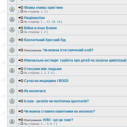
Фізика очима християн
[
На сторінку:
1
,
2
]
Націоналізм
[
На сторінку:
1
...
17
,
18
,
19
]
Війна в очах Божих
[
На сторінку:
1
,
2
]
Екологічний Хресний Хід
Чи можна їсти свячений хліб?
Опитування:
Ювенальна юстиція: турбота про дітей чи загроза цивілізації
Стосунки між людьми
[
На сторінку:
1
,
2
,
3
,
4
]
Сучасна медицина і ВООЗ
Як молитися
Іслам - релігія чи політична ідеологія?
Чи можна ставити памятники на могилах?
НЛО - що це таке?
Опитування:
[
На сторінку:
1
...
5
,
6
,
7
]