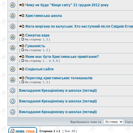
Чому не буде "Кінця світу" 21 грудня 2012 року
Християнська школа
Фата-моргана по калуськи: Хто наступний після Свідків Єго
Смертна кара
[
На сторінку:
1
,
2
]
Гуманність
[
На сторінку:
1
,
2
]
Яким має бути Християнське привітання?
[
На сторінку:
1
...
4
,
5
,
6
]
Соціальні сайти
Перегляд християнських телеканалів
[
На сторінку:
1
,
2
]
Викладання Креаціонізму в школах (петиції)
Викладання Креаціонізму в школах (петиції)
Викладання Креаціонізму в школах (петиції)
Відображати теми за:
Сорту
Сторінка
1
з
1
[ Тем: 49 ]