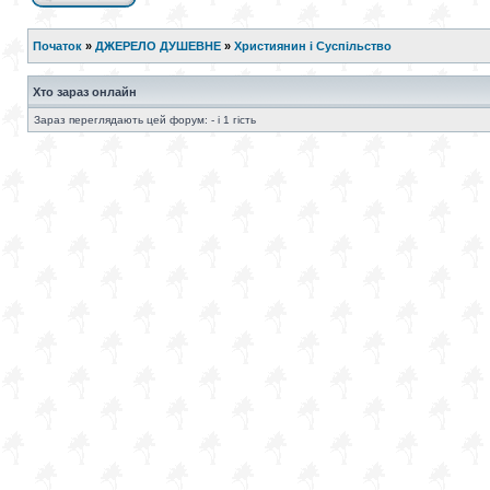
Початок
»
ДЖЕРЕЛО ДУШЕВНЕ
»
Християнин і Суспільство
Хто зараз онлайн
Зараз переглядають цей форум: - і 1 гість