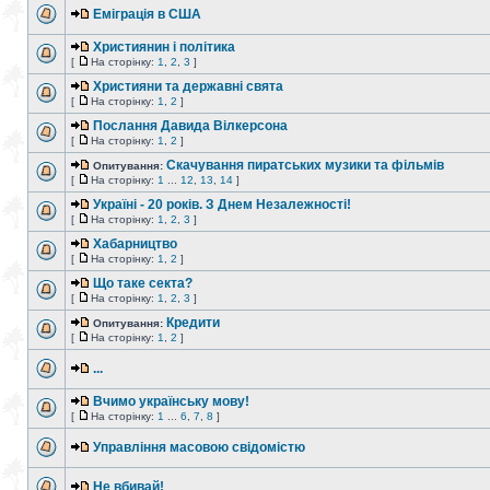
Еміграція в США
Християнин і політика
[
На сторінку:
1
,
2
,
3
]
Християни та державні свята
[
На сторінку:
1
,
2
]
Послання Давида Вілкерсона
[
На сторінку:
1
,
2
]
Скачування пиратських музики та фільмів
Опитування:
[
На сторінку:
1
...
12
,
13
,
14
]
Україні - 20 років. З Днем Незалежності!
[
На сторінку:
1
,
2
,
3
]
Хабарництво
[
На сторінку:
1
,
2
]
Що таке секта?
[
На сторінку:
1
,
2
,
3
]
Кредити
Опитування:
[
На сторінку:
1
,
2
]
...
Вчимо українську мову!
[
На сторінку:
1
...
6
,
7
,
8
]
Управління масовою свідомістю
Не вбивай!