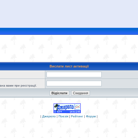
Вислати лист активації
зана вами при реєстрації.
|
Джерело
|
Поезія
|
Рейтинг
|
Форум
|