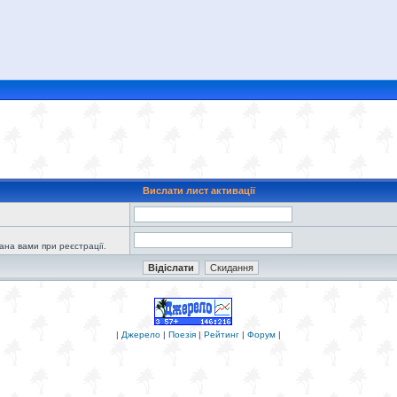
Вислати лист активації
зана вами при реєстрації.
|
Джерело
|
Поезія
|
Рейтинг
|
Форум
|