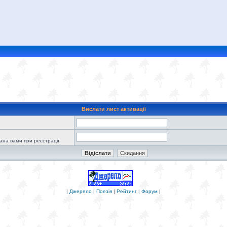
Вислати лист активації
зана вами при реєстрації.
|
Джерело
|
Поезія
|
Рейтинг
|
Форум
|