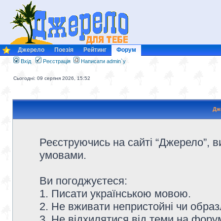
Джерело
Поезія
Рейтинг
Форум
Вхід
Реєстрація
Написати admin`у
Сьогодні: 09 серпня 2026, 15:52
Дж
Реєструючись на сайті “Джерело”, в
умовами.
Ви погоджуєтеся:
1. Писати українською мовою.
2. Не вживати непристойні чи образ
3. Не відхилятися від теми на форум