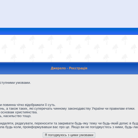
Джерело - Реєстрація
наступними умовами.
и повинна чітко відображати її суть.
ь, а також таких, які суперечать чинному законодавству України чи правилам етики.
 основам християнства.
ть, насильство тощо.
даляти, редагувати, переносити та закривати будь-яку тему чи будь-який допис в будь
ила будь-коли, проінформувавши вас про це. Якщо ви не погоджуєтесь з ними, будь-лас