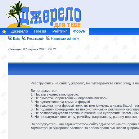
Джерело
Поезія
Рейтинг
Форум
Вхід
Реєстрація
Написати admin`у
Сьогодні: 07 серпня 2026, 06:21
Реєструючись на сайті “Джерело”, ви підтверджуєте свою згоду з 
Ви погоджуєтеся:
1. Писати українською мовою.
2. Не вживати непристойні чи образливі вислови.
3. Не відхилятися від теми на форумі.
4. Не відкривати на форумі теми, які вже існують, а назва Вашої тем
6. Не подавати комерційних та нехристиянських рекламних оголошен
7. Не розповсюджувати єретичне вчення, що суперечить загальним
8. Не пропагувати політичну, релігійну, національну, расову ворожіс
Ви погоджуєтесь, що адміністратори сайту “Джерело” мають право ви
Адміністрація “Джерело” залишає за собою право змінювати ці прав