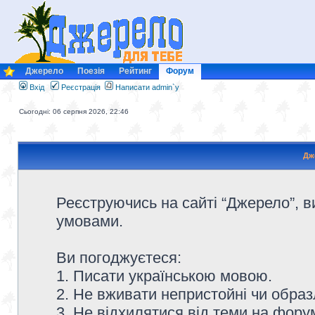
Джерело
Поезія
Рейтинг
Форум
Вхід
Реєстрація
Написати admin`у
Сьогодні: 06 серпня 2026, 22:46
Дж
Реєструючись на сайті “Джерело”, в
умовами.
Ви погоджуєтеся:
1. Писати українською мовою.
2. Не вживати непристойні чи образ
3. Не відхилятися від теми на форум