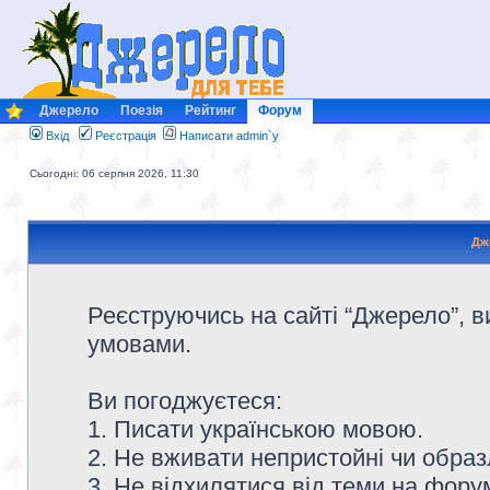
Джерело
Поезія
Рейтинг
Форум
Вхід
Реєстрація
Написати admin`у
Сьогодні: 06 серпня 2026, 11:30
Дж
Реєструючись на сайті “Джерело”, в
умовами.
Ви погоджуєтеся:
1. Писати українською мовою.
2. Не вживати непристойні чи образ
3. Не відхилятися від теми на форум