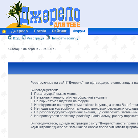
Джерело
Поезія
Рейтинг
Форум
Вхід
Реєстрація
Написати admin`у
Сьогодні: 06 серпня 2026, 18:52
Реєструючись на сайті “Джерело”, ви підтверджуєте свою згоду з 
Ви погоджуєтеся:
1. Писати українською мовою.
2. Не вживати непристойні чи образливі вислови.
3. Не відхилятися від теми на форумі.
4. Не відкривати на форумі теми, які вже існують, а назва Вашої тем
6. Не подавати комерційних та нехристиянських рекламних оголошен
7. Не розповсюджувати єретичне вчення, що суперечить загальним
8. Не пропагувати політичну, релігійну, національну, расову ворожіс
Ви погоджуєтесь, що адміністратори сайту “Джерело” мають право ви
Адміністрація “Джерело” залишає за собою право змінювати ці прав