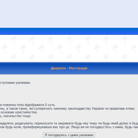
Джерело - Реєстрація
наступними умовами.
и повинна чітко відображати її суть.
ь, а також таких, які суперечать чинному законодавству України чи правилам етики.
 основам християнства.
ть, насильство тощо.
даляти, редагувати, переносити та закривати будь-яку тему чи будь-який допис в будь
ила будь-коли, проінформувавши вас про це. Якщо ви не погоджуєтесь з ними, будь-лас