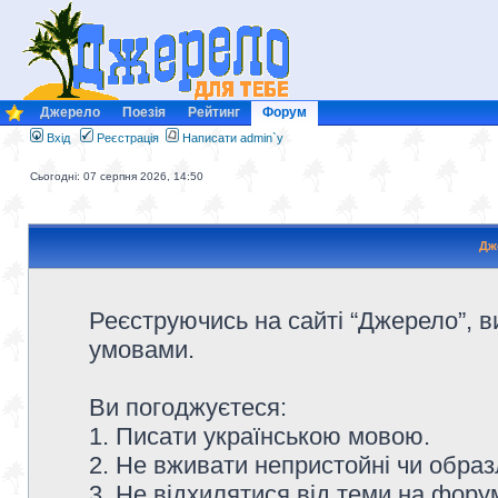
Джерело
Поезія
Рейтинг
Форум
Вхід
Реєстрація
Написати admin`у
Сьогодні: 07 серпня 2026, 14:50
Дж
Реєструючись на сайті “Джерело”, в
умовами.
Ви погоджуєтеся:
1. Писати українською мовою.
2. Не вживати непристойні чи образ
3. Не відхилятися від теми на форум