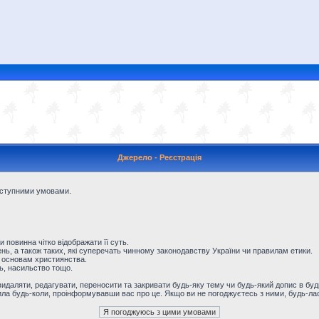
Джерело - Реєстрація
наступними умовами.
и повинна чітко відображати її суть.
ь, а також таких, які суперечать чинному законодавству України чи правилам етики.
 основам християнства.
ть, насильство тощо.
даляти, редагувати, переносити та закривати будь-яку тему чи будь-який допис в будь
ила будь-коли, проінформувавши вас про це. Якщо ви не погоджуєтесь з ними, будь-лас