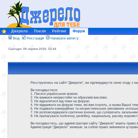
Джерело
Поезія
Рейтинг
Форум
Вхід
Реєстрація
Написати admin`у
Сьогодні: 08 серпня 2026, 10:44
Реєструючись на сайті “Джерело”, ви підтверджуєте свою згоду з 
Ви погоджуєтеся:
1. Писати українською мовою.
2. Не вживати непристойні чи образливі вислови.
3. Не відхилятися від теми на форумі.
4. Не відкривати на форумі теми, які вже існують, а назва Вашої тем
6. Не подавати комерційних та нехристиянських рекламних оголошен
7. Не розповсюджувати єретичне вчення, що суперечить загальним
8. Не пропагувати політичну, релігійну, національну, расову ворожіс
Ви погоджуєтесь, що адміністратори сайту “Джерело” мають право ви
Адміністрація “Джерело” залишає за собою право змінювати ці прав