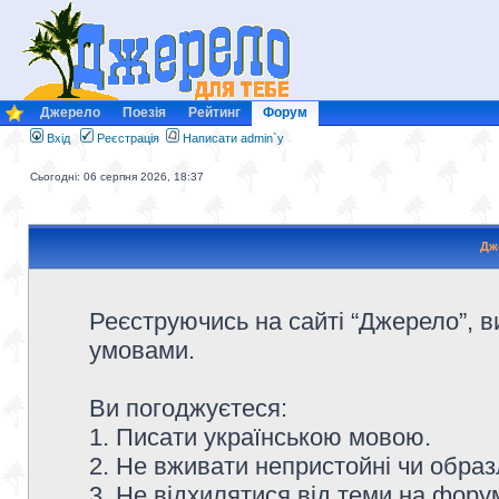
Джерело
Поезія
Рейтинг
Форум
Вхід
Реєстрація
Написати admin`у
Сьогодні: 06 серпня 2026, 18:37
Дж
Реєструючись на сайті “Джерело”, в
умовами.
Ви погоджуєтеся:
1. Писати українською мовою.
2. Не вживати непристойні чи образ
3. Не відхилятися від теми на форум