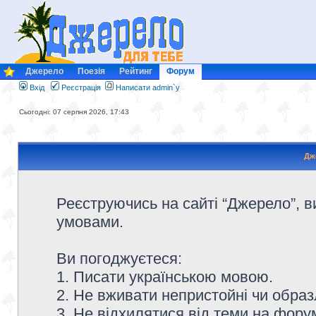
Джерело
Поезія
Рейтинг
Форум
Вхід
Реєстрація
Написати admin`у
Сьогодні: 07 серпня 2026, 17:43
Дж
Реєструючись на сайті “Джерело”, в
умовами.
Ви погоджуєтеся:
1. Писати українською мовою.
2. Не вживати непристойні чи образ
3. Не відхилятися від теми на форум