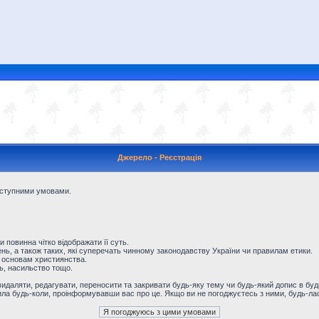
Джерело - Реєстрація
наступними умовами.
и повинна чітко відображати її суть.
ь, а також таких, які суперечать чинному законодавству України чи правилам етики.
 основам християнства.
ть, насильство тощо.
даляти, редагувати, переносити та закривати будь-яку тему чи будь-який допис в будь
ила будь-коли, проінформувавши вас про це. Якщо ви не погоджуєтесь з ними, будь-лас