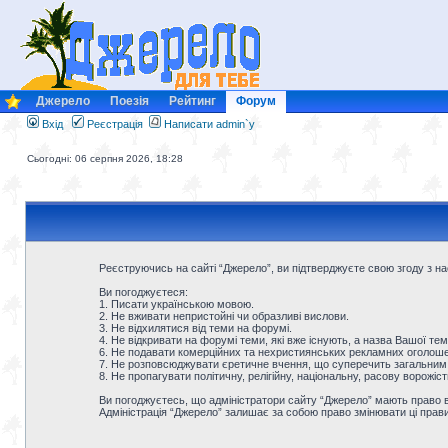
Джерело
Поезія
Рейтинг
Форум
Вхід
Реєстрація
Написати admin`у
Сьогодні: 06 серпня 2026, 18:28
Реєструючись на сайті “Джерело”, ви підтверджуєте свою згоду з 
Ви погоджуєтеся:
1. Писати українською мовою.
2. Не вживати непристойні чи образливі вислови.
3. Не відхилятися від теми на форумі.
4. Не відкривати на форумі теми, які вже існують, а назва Вашої тем
6. Не подавати комерційних та нехристиянських рекламних оголошен
7. Не розповсюджувати єретичне вчення, що суперечить загальним
8. Не пропагувати політичну, релігійну, національну, расову ворожіс
Ви погоджуєтесь, що адміністратори сайту “Джерело” мають право ви
Адміністрація “Джерело” залишає за собою право змінювати ці прав