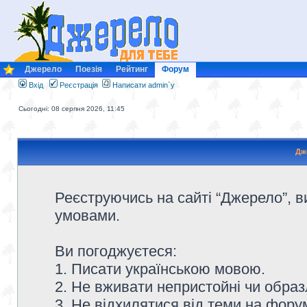
Джерело
Поезія
Рейтинг
Форум
Вхід
Реєстрація
Написати admin`у
Сьогодні: 08 серпня 2026, 11:45
Дж
Реєструючись на сайті “Джерело”, в
умовами.
Ви погоджуєтеся:
1. Писати українською мовою.
2. Не вживати непристойні чи образ
3. Не відхилятися від теми на форум