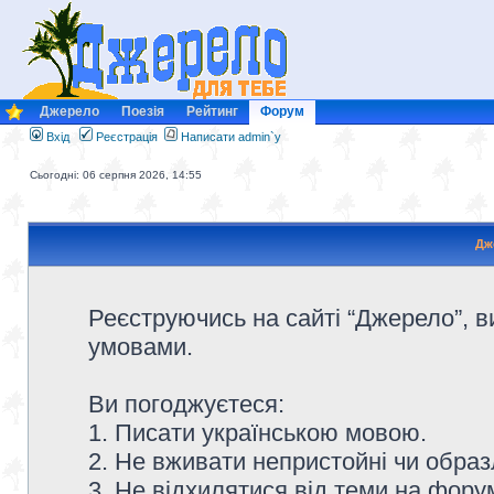
Джерело
Поезія
Рейтинг
Форум
Вхід
Реєстрація
Написати admin`у
Сьогодні: 06 серпня 2026, 14:55
Дж
Реєструючись на сайті “Джерело”, в
умовами.
Ви погоджуєтеся:
1. Писати українською мовою.
2. Не вживати непристойні чи образ
3. Не відхилятися від теми на форум