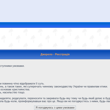
Джерело - Реєстрація
наступними умовами.
и повинна чітко відображати її суть.
ь, а також таких, які суперечать чинному законодавству України чи правилам етики.
 основам християнства.
ть, насильство тощо.
даляти, редагувати, переносити та закривати будь-яку тему чи будь-який допис в будь
ила будь-коли, проінформувавши вас про це. Якщо ви не погоджуєтесь з ними, будь-лас