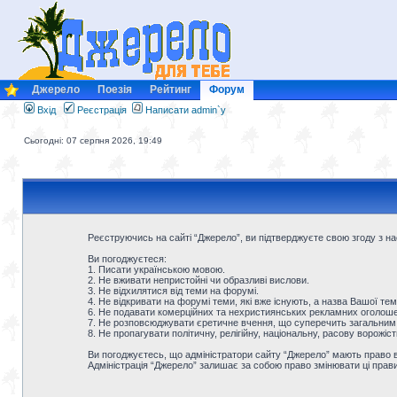
Джерело
Поезія
Рейтинг
Форум
Вхід
Реєстрація
Написати admin`у
Сьогодні: 07 серпня 2026, 19:49
Реєструючись на сайті “Джерело”, ви підтверджуєте свою згоду з 
Ви погоджуєтеся:
1. Писати українською мовою.
2. Не вживати непристойні чи образливі вислови.
3. Не відхилятися від теми на форумі.
4. Не відкривати на форумі теми, які вже існують, а назва Вашої тем
6. Не подавати комерційних та нехристиянських рекламних оголошен
7. Не розповсюджувати єретичне вчення, що суперечить загальним
8. Не пропагувати політичну, релігійну, національну, расову ворожіс
Ви погоджуєтесь, що адміністратори сайту “Джерело” мають право ви
Адміністрація “Джерело” залишає за собою право змінювати ці прав