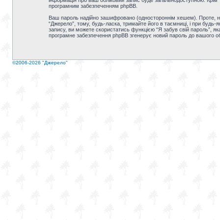
інформація про ваш обліковий запис буде загальнодоступною. Крім т
програмним забезпеченням phpBB.
Ваш пароль надійно зашифровано (одностороннім хешем). Проте, не
“Джерело”, тому, будь-ласка, тримайте його в таємниці, і при будь
запису, ви можете скористатись функцією “Я забув свій пароль”, як
програмне забезпечення phpBB згенерує новий пароль до вашого об
©2006-2026 "Джерело"