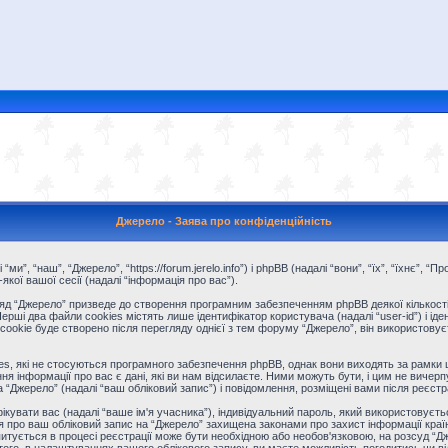
Джерело - Заява про конфіденційність
“ми”, “наш”, “Джерело”, “https://forum.jerelo.info”) і phpBB (надалі “вони”, “їх”, “їхнє”
ої вашої сесії (надалі “інформація про вас”).
д “Джерело” призведе до створення програмним забезпеченням phpBB деякої кількості 
і два файли cookies містять лише ідентифікатор користувача (надалі “user-id”) і іденти
kie буде створено після перегляду однієї з тем форуму “Джерело”, він використовуєтьс
s, які не стосуються програмного забезпечення phpBB, однак вони виходять за рамки ц
інформації про вас є дані, які ви нам відсилаєте. Ними можуть бути, і цим не вичерпу
на “Джерело” (надалі “ваш обліковий запис”) і повідомлення, розміщені вами після реєстрац
фікувати вас (надалі “ваше ім'я учасника”), індивідуальний пароль, який використовуєт
ія про ваш обліковий запис на “Джерело” захищена законами про захист інформації країн
питується в процесі реєстрації може бути необхідною або необов'язковою, на розсуд “Дж