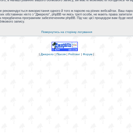
ого, в налаштуваннях вашого облікового запису, ви маєте можливість погодитись чи ві
 рекомендується використання одного й того ж паролю на різних вебсайтах. Ваш паро
-яких обставинах ніхто з “Джерело”, phpBB чи якісь треті особи, не мають права запита
а передбачена програмним забезпеченням phpBB. Під час цієї процедури вам буде необхі
лікового запису.
Повернутись на сторінку логування
|
Джерело
|
Поезія
|
Рейтинг
|
Форум
|