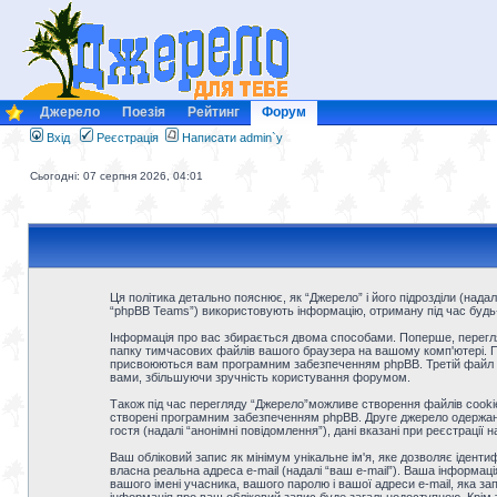
Джерело
Поезія
Рейтинг
Форум
Вхід
Реєстрація
Написати admin`у
Сьогодні: 07 серпня 2026, 04:01
Ця політика детально пояснює, як “Джерело” і його підрозділи (надалі 
“phpBB Teams”) використовують інформацію, отриману під час будь-як
Інформація про вас збирається двома способами. Поперше, перегля
папку тимчасових файлів вашого браузера на вашому комп'ютері. Перш
присвоюються вам програмним забезпеченням phpBB. Третій файл coo
вами, збільшуючи зручність користування форумом.
Також під час перегляду “Джерело”можливе створення файлів cookie
створені програмним забезпеченням phpBB. Друге джерело одержання 
гостя (надалі “анонімні повідомлення”), дані вказані при реєстрації 
Ваш обліковий запис як мінімум унікальне ім'я, яке дозволяє іденти
власна реальна адреса e-mail (надалі “ваш e-mail”). Ваша інформац
вашого імені учасника, вашого паролю і вашої адреси e-mail, яка за