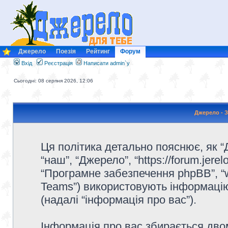
Джерело
Поезія
Рейтинг
Форум
Вхід
Реєстрація
Написати admin`у
Сьогодні: 08 серпня 2026, 12:06
Джерело - З
Ця політика детально пояснює, як “Д
“наш”, “Джерело”, “https://forum.jerelo.
“Програмне забезпечення phpBB”, “
Teams”) використовують інформацію,
(надалі “інформація про вас”).
Інформація про вас збирається дв