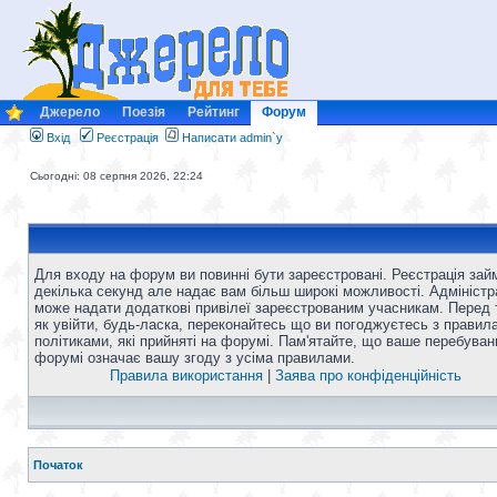
Джерело
Поезія
Рейтинг
Форум
Вхід
Реєстрація
Написати admin`у
Сьогодні: 08 серпня 2026, 22:24
Для входу на форум ви повинні бути зареєстровані. Реєстрація зай
декілька секунд але надає вам більш широкі можливості. Адміністр
може надати додаткові привілеї зареєстрованим учасникам. Перед 
як увійти, будь-ласка, переконайтесь що ви погоджуєтесь з правил
політиками, які прийняті на форумі. Пам'ятайте, що ваше перебуван
форумі означає вашу згоду з усіма правилами.
Правила використання
|
Заява про конфіденційність
Початок