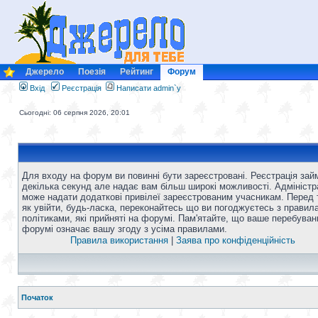
Джерело
Поезія
Рейтинг
Форум
Вхід
Реєстрація
Написати admin`у
Сьогодні: 06 серпня 2026, 20:01
Для входу на форум ви повинні бути зареєстровані. Реєстрація зай
декілька секунд але надає вам більш широкі можливості. Адміністр
може надати додаткові привілеї зареєстрованим учасникам. Перед 
як увійти, будь-ласка, переконайтесь що ви погоджуєтесь з правил
політиками, які прийняті на форумі. Пам'ятайте, що ваше перебуван
форумі означає вашу згоду з усіма правилами.
Правила використання
|
Заява про конфіденційність
Початок