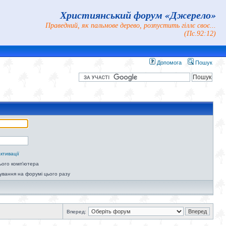
Християнський форум «Джерело»
Праведний, як пальмове дерево, розпустить гіллє своє...
(Пс.92:12)
Допомога
Пошук
ктивації
ього комп'ютера
ування на форумі цього разу
Вперед: