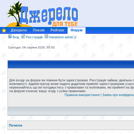
Джерело
Поезія
Рейтинг
Форум
Вхід
Реєстрація
Написати admin`у
Сьогодні: 06 серпня 2026, 05:55
Для входу на форум ви повинні бути зареєстровані. Реєстрація займає декілька 
можливості. Адміністратор може надати додаткові привілеї зареєстрованим учасни
переконайтесь що ви погоджуєтесь з правилами та політиками, які прийняті на 
на форумі означає вашу згоду з усіма правилами.
Правила використання
|
Заява про конфіденц
Початок