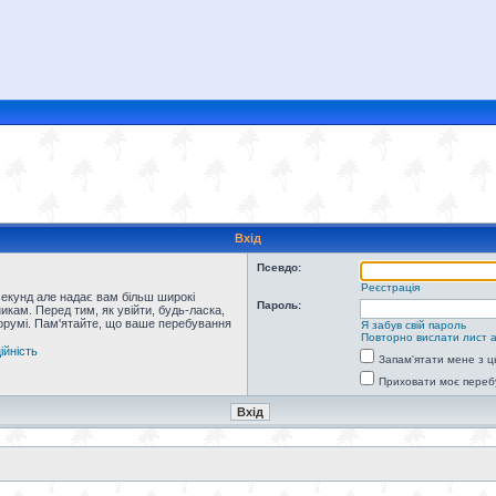
Вхід
Псевдо:
Реєстрація
секунд але надає вам більш широкі
Пароль:
кам. Перед тим, як увійти, будь-ласка,
форумі. Пам'ятайте, що ваше перебування
Я забув свій пароль
Повторно вислати лист а
ійність
Запам'ятати мене з ц
Приховати моє переб