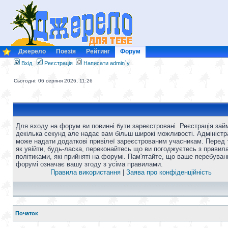
Джерело
Поезія
Рейтинг
Форум
Вхід
Реєстрація
Написати admin`у
Сьогодні: 06 серпня 2026, 11:26
Для входу на форум ви повинні бути зареєстровані. Реєстрація зай
декілька секунд але надає вам більш широкі можливості. Адміністр
може надати додаткові привілеї зареєстрованим учасникам. Перед 
як увійти, будь-ласка, переконайтесь що ви погоджуєтесь з правил
політиками, які прийняті на форумі. Пам'ятайте, що ваше перебуван
форумі означає вашу згоду з усіма правилами.
Правила використання
|
Заява про конфіденційність
Початок